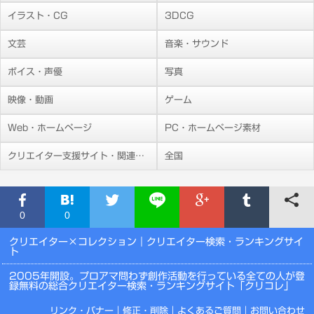
イラスト・CG
3DCG
文芸
音楽・サウンド
ボイス・声優
写真
映像・動画
ゲーム
Web・ホームページ
PC・ホームページ素材
クリエイター支援サイト・関連施設
全国
0
0
クリエイター×コレクション
｜クリエイター検索・ランキングサイ
ト
2005年開設。プロアマ問わず創作活動を行っている全ての人が登
録無料の総合クリエイター検索・ランキングサイト「クリコレ」
リンク・バナー
｜
修正・削除
｜
よくあるご質問
｜
お問い合わせ