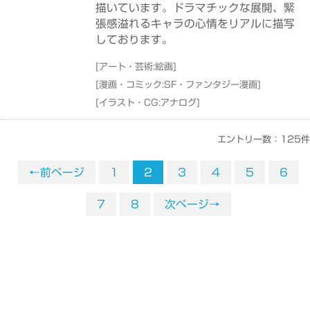
描いています。ドラマチックな展開、緊
張感溢れるキャラの心情をリアルに描写
しております。
[
アート・芸術:絵画
]
[
漫画・コミック:SF・ファンタジー漫画
]
[
イラスト・CG:アナログ
]
エントリー数：125件
←前ページ
1
2
3
4
5
6
7
8
次ページ→