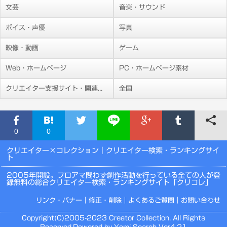
文芸
音楽・サウンド
ボイス・声優
写真
映像・動画
ゲーム
Web・ホームページ
PC・ホームページ素材
クリエイター支援サイト・関連施設
全国
0
0
クリエイター×コレクション
｜クリエイター検索・ランキングサイ
ト
2005年開設。プロアマ問わず創作活動を行っている全ての人が登
録無料の総合クリエイター検索・ランキングサイト「クリコレ」
リンク・バナー
｜
修正・削除
｜
よくあるご質問
｜
お問い合わせ
Copyright(C)2005-2023 Creator Collection. All Rights