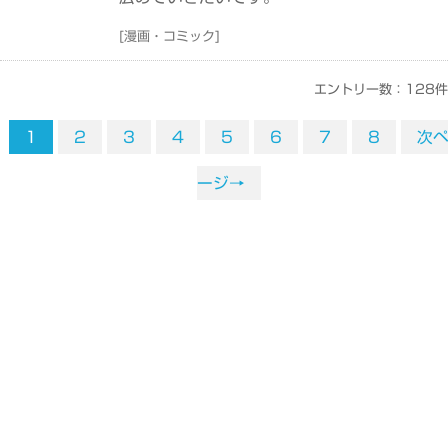
[
漫画・コミック
]
エントリー数：128件
1
2
3
4
5
6
7
8
次
ージ→