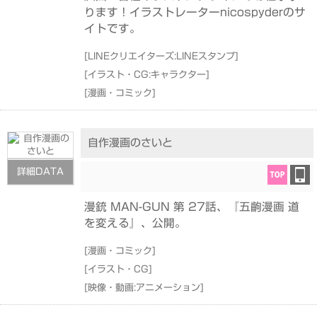
ります！イラストレーターnicospyderのサ
イトです。
[
LINEクリエイターズ:LINEスタンプ
]
[
イラスト・CG:キャラクター
]
[
漫画・コミック
]
自作漫画のさいと
詳細DATA
漫銃 MAN-GUN 第 27話、『五齣漫画 道
を変える』、公開。
[
漫画・コミック
]
[
イラスト・CG
]
[
映像・動画:アニメーション
]