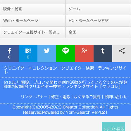
映像・動画
ゲーム
Web・ホームページ
PC・ホームページ素材
クリエイター支援サイト・関連施設
全国
0
0
クリエイター×コレクション
｜クリエイター検索・ランキングサイ
ト
2005年開設。プロアマ問わず創作活動を行っている全ての人が登
録無料の総合クリエイター検索・ランキングサイト「クリコレ」
リンク・バナー
｜
修正・削除
｜
よくあるご質問
｜
お問い合わせ
Copyright(C)2005-2023 Creator Collection. All Rights
Reserved.Powered by Yomi-Search Ver4.21
トップへ戻る