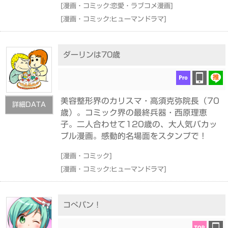
[
漫画・コミック:恋愛・ラブコメ漫画
]
[
漫画・コミック:ヒューマンドラマ
]
ダーリンは70歳
美容整形界のカリスマ・高須克弥院長（70
詳細DATA
歳）。コミック界の最終兵器・西原理恵
子。二人合わせて120歳の、大人気バカッ
プル漫画。感動的名場面をスタンプで！
[
漫画・コミック
]
[
漫画・コミック:ヒューマンドラマ
]
コぺパン！