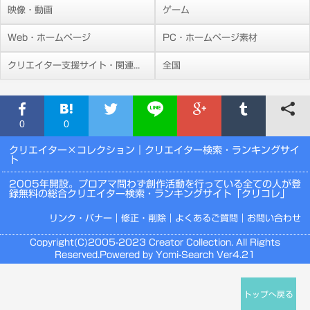
映像・動画
ゲーム
Web・ホームページ
PC・ホームページ素材
クリエイター支援サイト・関連施設
全国
0
0
クリエイター×コレクション
｜クリエイター検索・ランキングサイ
ト
2005年開設。プロアマ問わず創作活動を行っている全ての人が登
録無料の総合クリエイター検索・ランキングサイト「クリコレ」
リンク・バナー
｜
修正・削除
｜
よくあるご質問
｜
お問い合わせ
Copyright(C)2005-2023 Creator Collection. All Rights
Reserved.Powered by Yomi-Search Ver4.21
トップへ戻る