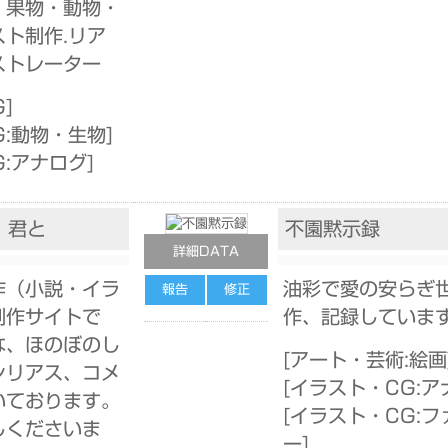
・果物・動物・
ト制作.リア
ストレーター
G
]
G:動物・生物
]
G:アナログ
]
、君と
不園黙示録
詳細DATA
作（小説・イラ
油彩で愛の安らぎ
報告
修正
創作サイトで
作、記録していま
な、ほのぼのし
[
アート・芸術:絵画
シリアス、コメ
[
イラスト・CG:ア
いております。
[
イラスト・CG:フ
しくださいま
ー
]