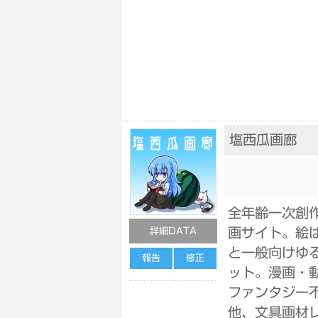
塩西瓜画廊
全年齢一次創
画サイト。絵
詳細DATA
と一般向けゆ
報告
修正
ット。漫画・
ファンタジー
他、文具画材