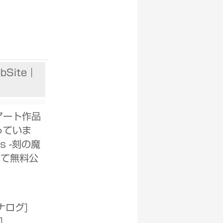
Site｜
アート作品
っていま
s -刻の魔
eにて無料公
ナログ
]
]