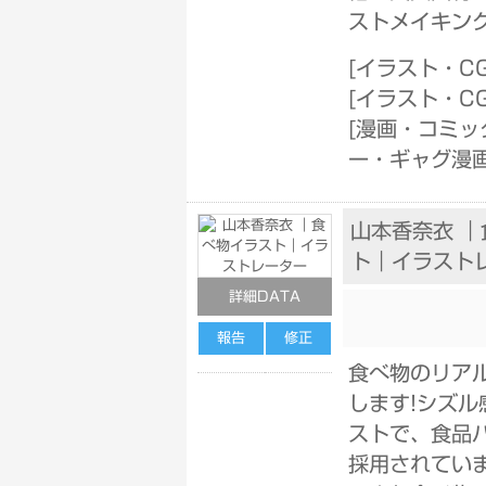
ストメイキン
[
イラスト・C
[
イラスト・C
[
漫画・コミッ
ー・ギャグ漫
山本香奈衣 
ト｜イラスト
詳細DATA
報告
修正
食べ物のリア
します!シズル
ストで、食品
採用されてい