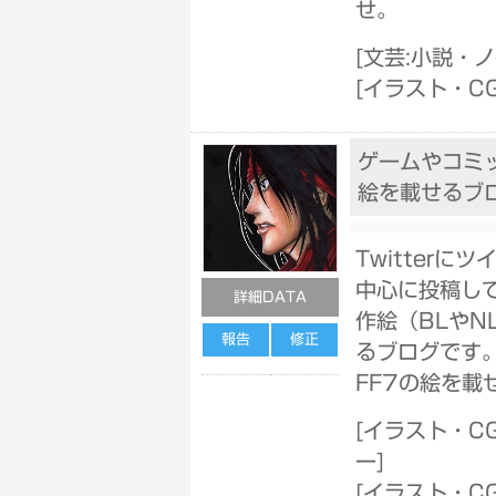
せ。
[
文芸:小説・
[
イラスト・C
ゲームやコミ
絵を載せるブ
Twitterに
中心に投稿し
詳細DATA
作絵（BLやN
報告
修正
るブログです。
FF7の絵を載
[
イラスト・C
ー
]
[
イラスト・C