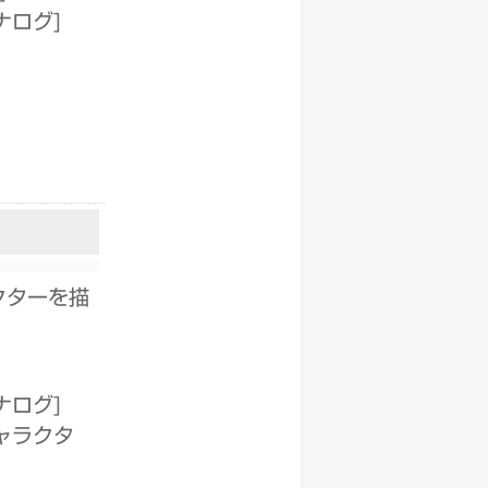
ナログ
]
クターを描
ナログ
]
ャラクタ