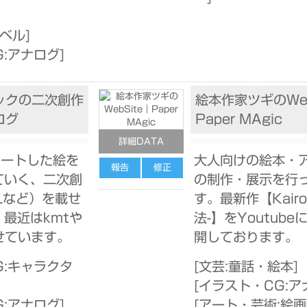
ノベル
]
G:アナログ
]
ックの二次創作
絵本作家ツギのWeb
ログ
Paper MAgic
詳細DATA
ツイートした絵を
大人向けの絵本・
報告
修正
ていく、二次創
の制作・展示を行
Lなど）を載せ
す。最新作【Kairo
最近はkmtや
法-】をYoutub
せています。
開しております。
G:キャラクタ
[
文芸:童話・絵本
]
[
イラスト・CG:ア
G:アナログ
]
[
アート・芸術:絵画