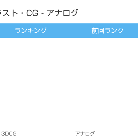
スト・CG - アナログ
ランキング
前回ランク
3DCG
アナログ