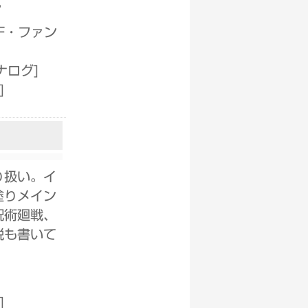
。
F・ファン
ナログ
]
]
り扱い。イ
塗りメイン
呪術廻戦、
説も書いて
]