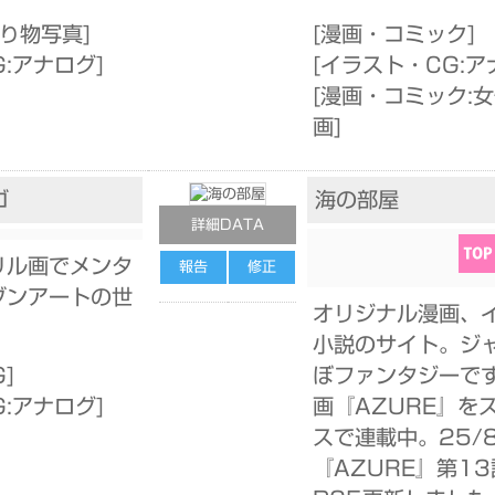
乗り物写真
]
[
漫画・コミック
]
G:アナログ
]
[
イラスト・CG:ア
[
漫画・コミック:
画
]
ゴ
海の部屋
詳細DATA
リル画でメンタ
報告
修正
ブンアートの世
オリジナル漫画、
小説のサイト。ジ
G
]
ぼファンタジーで
G:アナログ
]
画『AZURE』を
]
スで連載中。25/8
『AZURE』第13