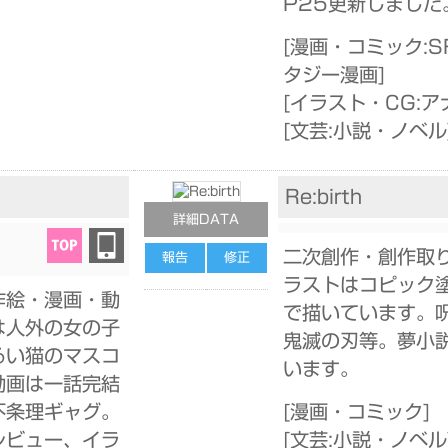
P25更新しました
[
漫画・コミック:S
タジー漫画
]
[
イラスト・CG:ア
[
文芸:小説・ノベル
Re:birth
詳細DATA
二次創作・創作取
報告
修正
ラストはコピック
作絵・漫画・動
で描いています。
は人外の女の子
鬼滅の刃等。夢小
るい猫のマスコ
います。
動画は一話完結
不条理ギャグ。
[
漫画・コミック
]
レビュー、イラ
[
文芸:小説・ノベル