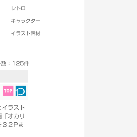
レトロ
キャラクター
イラスト素材
Select Language
▼
数：125件
とイラスト
画「オカリ
を３２Pま
。