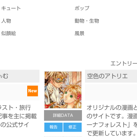
キュート
ポップ
人物
動物・生物
似顔絵
風景
エントリー
ぃむ
空色のアトリエ
ラスト・旅行
オリジナルの漫画
記事を主に掲載
のサイトです。漫
詳細DATA
suの公式サイ
ーナフォレスト」
報告
修正
で更新しています