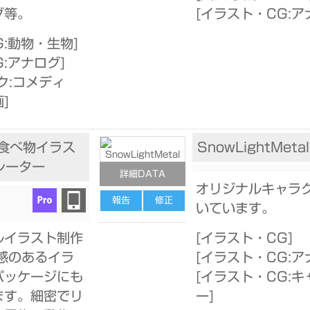
グ等。
[
イラスト・CG:ア
G:動物・生物
]
G:アナログ
]
ク:コメディ
画
]
｜食べ物イラス
SnowLightMetal
レーター
詳細DATA
オリジナルキャラ
報告
修正
いています。
ルイラスト制作
[
イラスト・CG
]
感のあるイラ
[
イラスト・CG:ア
パッケージにも
[
イラスト・CG:キ
ます。細密でリ
ー
]