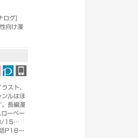
ナログ
]
女性向け漫
イラスト、
ャンルはほ
す。長編漫
スローペー
/15…
話P18～