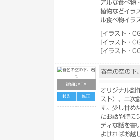
アルな食べ物
植物などイラス
ル食べ物イラ
[
イラスト・C
[
イラスト・C
[
イラスト・C
春色の空の下
詳細DATA
オリジナル創
報告
修正
スト）、二次
す。少し甘め
たお話や時に
ディな話を書
よければお越