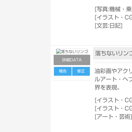
[
写真:機械・
[
イラスト・C
[
文芸:日記
]
落ちないリン
詳細DATA
油彩画やアク
報告
修正
ルアート・ヘ
界を表現。
[
イラスト・C
[
イラスト・C
[
アート・芸術