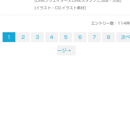
[
LINEクリエイターズ:LINEスタンプ:ご当地・方言
]
[
イラスト・CG:イラスト素材
]
エントリー数：114件
1
2
3
4
5
6
7
8
次
ージ→