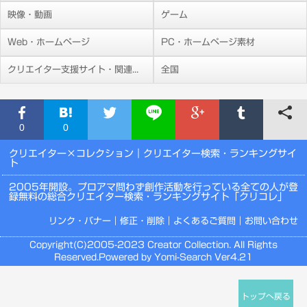
映像・動画
ゲーム
Web・ホームページ
PC・ホームページ素材
クリエイター支援サイト・関連施設
全国
0
0
クリエイター×コレクション
｜クリエイター検索・ランキングサイ
ト
2005年開設。プロアマ問わず創作活動を行っている全ての人が登
録無料の総合クリエイター検索・ランキングサイト「クリコレ」
リンク・バナー
｜
修正・削除
｜
よくあるご質問
｜
お問い合わせ
Copyright(C)2005-2023 Creator Collection. All Rights
Reserved.Powered by Yomi-Search Ver4.21
トップへ戻る