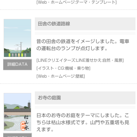
[
Web・ホームページ:テーマ・テンプレート
]
田舎の鉄道路線
昔の田舎の鉄道をイメージしました。電車
の運転台のランプが点灯します。
[
LINEクリエイターズ:LINE着せかえ:自然・風景
]
詳細DATA
[
イラスト・CG:機械・乗り物
]
[
Web・ホームページ:壁紙
]
お寺の庭園
日本のお寺のお庭をテーマにしました。こ
ちらは枯山水様式です。山門や五重塔も見
えます。