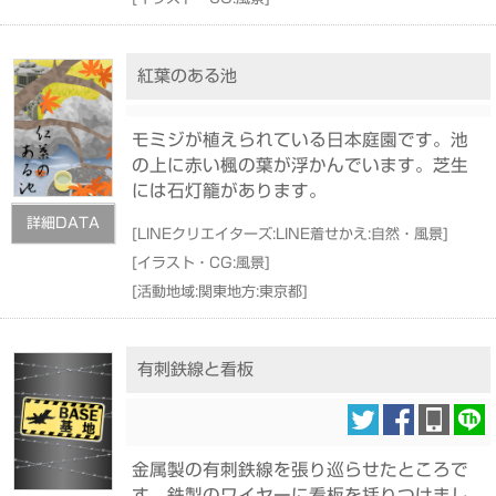
紅葉のある池
モミジが植えられている日本庭園です。池
の上に赤い楓の葉が浮かんでいます。芝生
には石灯籠があります。
詳細DATA
[
LINEクリエイターズ:LINE着せかえ:自然・風景
]
[
イラスト・CG:風景
]
[
活動地域:関東地方:東京都
]
有刺鉄線と看板
金属製の有刺鉄線を張り巡らせたところで
す。鉄製のワイヤーに看板を括りつけまし