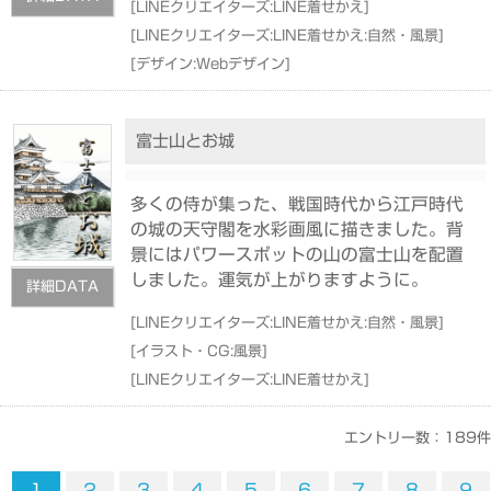
[
LINEクリエイターズ:LINE着せかえ
]
[
LINEクリエイターズ:LINE着せかえ:自然・風景
]
[
デザイン:Webデザイン
]
富士山とお城
多くの侍が集った、戦国時代から江戸時代
の城の天守閣を水彩画風に描きました。背
景にはパワースポットの山の富士山を配置
しました。運気が上がりますように。
詳細DATA
[
LINEクリエイターズ:LINE着せかえ:自然・風景
]
[
イラスト・CG:風景
]
[
LINEクリエイターズ:LINE着せかえ
]
エントリー数：189件
1
2
3
4
5
6
7
8
9