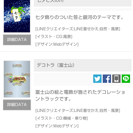
七夕と天の川
七夕飾りのついた笹と銀河のテーマです。
[
LINEクリエイターズ:LINE着せかえ:自然・風景
]
[
イラスト・CG:風景
]
詳細DATA
[
デザイン:Webデザイン
]
デコトラ（富士山）
富士山の絵と電飾が施されたデコレーショ
ントラックです。
詳細DATA
[
LINEクリエイターズ:LINE着せかえ:自然・風景
]
[
イラスト・CG:機械・乗り物
]
[
デザイン:Webデザイン
]