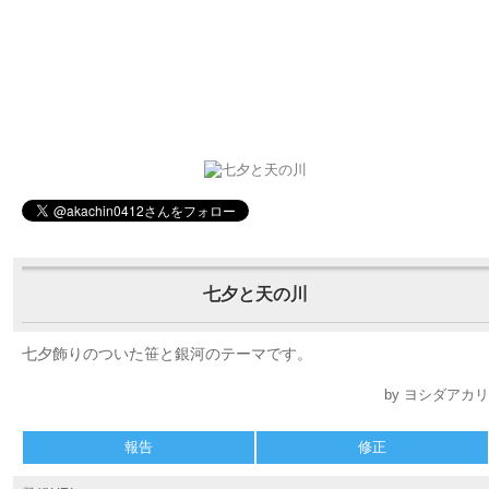
七夕と天の川
七夕飾りのついた笹と銀河のテーマです。
by ヨシダアカリ
報告
修正