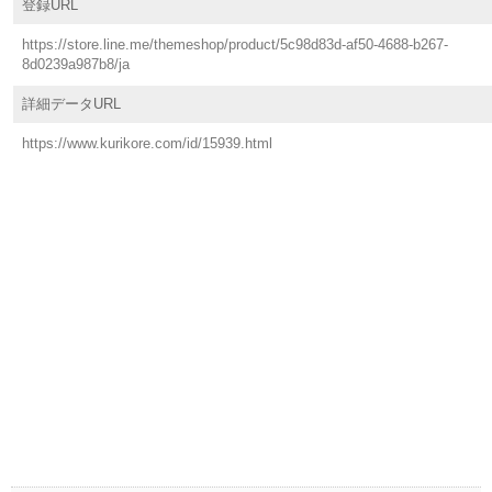
登録URL
https://store.line.me/themeshop/product/5c98d83d-af50-4688-b267-
8d0239a987b8/ja
詳細データURL
https://www.kurikore.com/id/15939.html