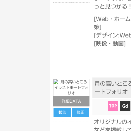
っと見つかる
[
Web・ホーム
策
]
[
デザイン:We
[
映像・動画
]
月の高いとこ
ートフォリオ
詳細DATA
報告
修正
オリジナルの
などを掲載し