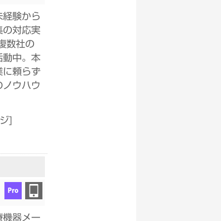
未経験から
集の対応実
複数社の
活動中。本
業に頼らず
のノウハウ
ージ
]
療機器メー