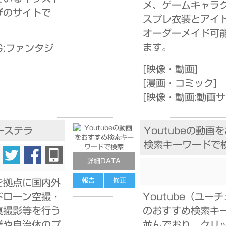
メ、ゲームキャラ
びのサイトで
スプレ衣装とアイ
オーダーメイド可
ます。
G:ファンタジ
[
映像・動画
]
[
漫画・コミック
]
[
映像・動画:動画
ーステラ
Youtubeの動画
検索キーワードで
詳細DATA
報告
修正
を拠点に国内外
ドローン空撮・
Youtube（ユー
真撮影等を行う
のおすすめ検索キ
業や自治体のプ
並んでおり、クリ