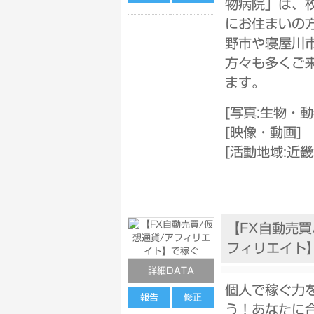
物病院」は、枚
にお住まいの
野市や寝屋川市
方々も多くご
ます。
[
写真:生物・
[
映像・動画
]
[
活動地域:近畿
【FX自動売買
フィリエイト
詳細DATA
個人で稼ぐ力
報告
修正
う！あなたに