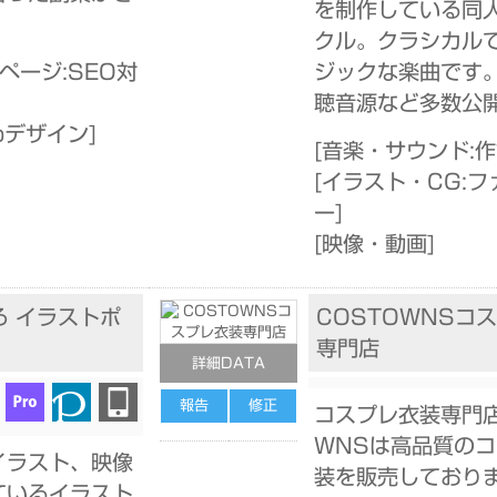
を制作している同
！
クル。クラシカル
ページ:SEO対
ジックな楽曲です
聴音源など多数公
bデザイン
]
[
音楽・サウンド:
[
イラスト・CG:フ
ー
]
[
映像・動画
]
ろ イラストポ
COSTOWNSコ
専門店
詳細DATA
報告
修正
コスプレ衣装専門店
WNSは高品質の
イラスト、映像
装を販売しており
ているイラスト