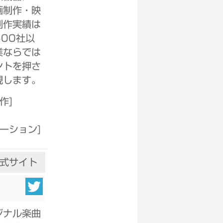
画制作・映
制作実績は
00社以
業ならでは
ントを押さ
現します。
制作
]
メーション
]
s公式サイト
ジナル楽曲