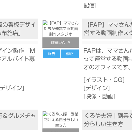
配信
]
阪の看板デザイ
【FAP】ママさん
a布施店」
営する動画制作ス
詳細DATA
ザイン製作「M
FAPは、ママさん
報告
修正
生アルバイト募
って運営する動画
オのオフィスです
]
[
イラスト・CG
]
告デザイン
]
[
デザイン
]
[
映像・動画
]
行＆グルメチャ
くろや夫婦｜副業
分らしい生き方