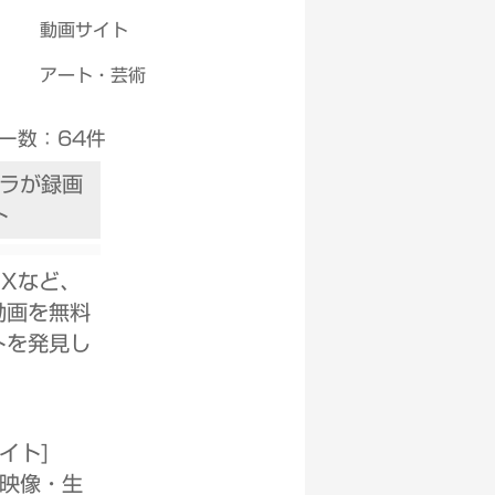
動画サイト
アート・芸術
Select Language
▼
ー数：64件
プラが録画
ト
IXなど、
動画を無料
トを発見し
サイト
]
ブ映像・生