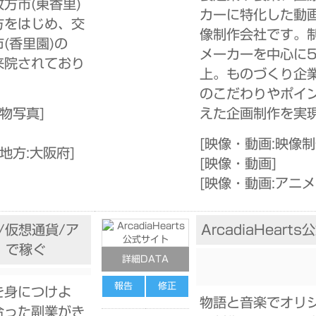
方市(東香里)
カーに特化した動
方をはじめ、交
像制作会社です。
(香里園)の
メーカーを中心に5
来院されており
上。ものづくり企
のこだわりやポイ
動物写真
]
えた企画制作を実
[
映像・動画:映像
地方:大阪府
]
[
映像・動画
]
[
映像・動画:アニ
/仮想通貨/ア
ArcadiaHeart
】で稼ぐ
詳細DATA
報告
修正
を身につけよ
物語と音楽でオリ
合った副業がき