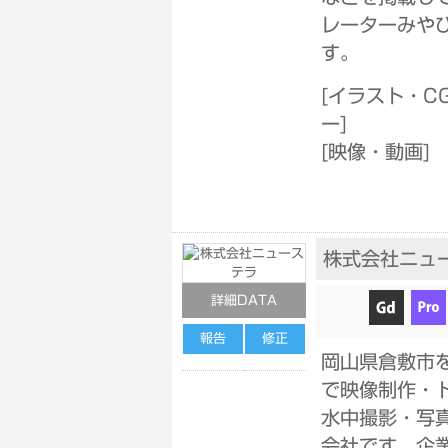
レーターみや
す。
[
イラスト・C
ー
]
[
映像・動画
]
株式会社ニュ
詳細DATA
報告
修正
岡山県倉敷市
で映像制作・
水中撮影・写
会社です。企