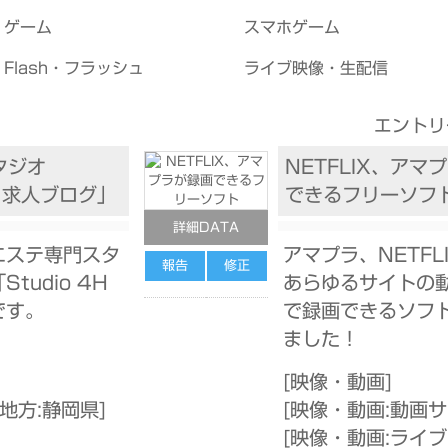
ゲーム
スマホゲーム
Flash・フラッシュ
ライブ映像・生配信
エントリ
タジオ
NETFLIX、アマ
4H 求人ブログ」
できるフリーソフ
詳細DATA
エステ専門スタ
アマプラ、NETFL
報告
修正
tudio 4H
あらゆるサイトの
です。
で録画できるソフ
ました！
[
映像・動画
]
地方:静岡県
]
[
映像・動画:動画
[
映像・動画:ライ