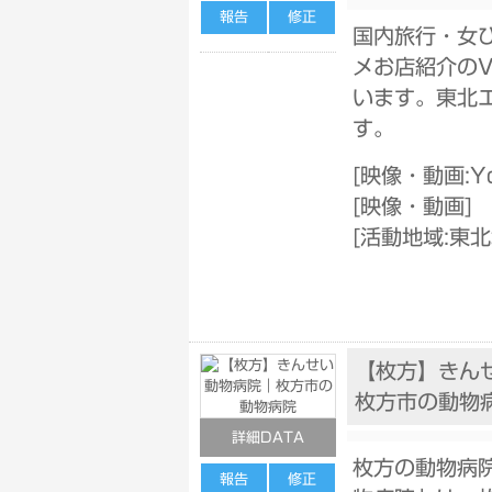
報告
修正
国内旅行・女
メお店紹介のV
います。東北
す。
[
映像・動画:Yo
[
映像・動画
]
[
活動地域:東
【枚方】きん
枚方市の動物
詳細DATA
枚方の動物病
報告
修正