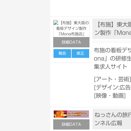
【布施】東大
ン製作「Mon
詳細DATA
布施の看板デ
報告
修正
ona」の研修
集求人サイト
[
アート・芸術
[
デザイン:広
[
映像・動画
]
ねっさんの旅
ンネル広報
詳細DATA