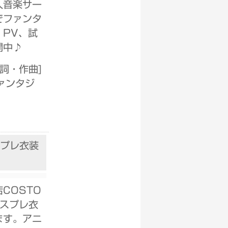
人音楽サー
でファンタ
。PV、試
開中♪
作詞・作曲
]
ァンタジ
スプレ衣装
COSTO
コスプレ衣
ます。アニ