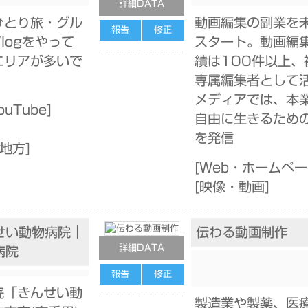
詳細DATA
ひとり旅・グル
動画編集の副業を
報告
修正
logをやって
スタート。動画編
エリアが多いで
績は100件以上、
専属編集者として
メディアでは、本
uTube
]
自由に生きるため
を発信
北地方
]
[
Web・ホームペ
[
映像・動画
]
せい動物病院｜
伝わる動画制作
詳細DATA
病院
報告
修正
院「きんせい動
製造業や製薬、医