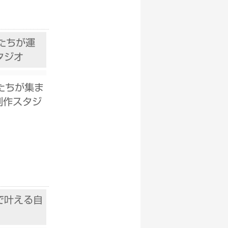
たちが運
タジオ
たちが集ま
制作スタジ
。
で叶える自