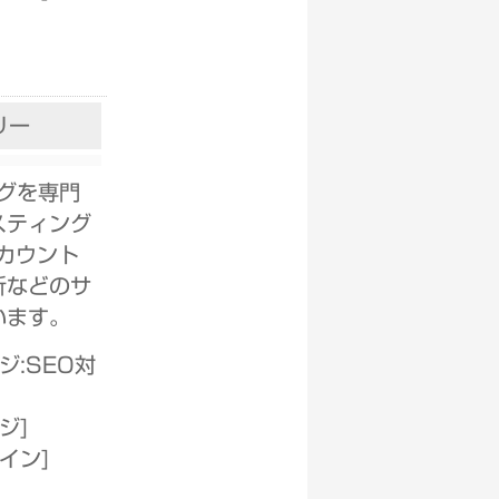
リー
グを専門
スティング
カウント
析などのサ
います。
ジ:SEO対
ージ
]
ザイン
]