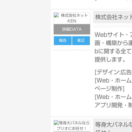
株式会社ネット
詳細DATA
Webサイト・
報告
修正
画・構築から
bに関する全
提供します。
[
デザイン:広
[
Web・ホーム
ページ制作
]
[
Web・ホーム
アプリ開発・
等身大パネル