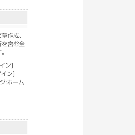
文章作成、
析を含む全
す。
ザイン
]
ザイン
]
ジ:ホーム