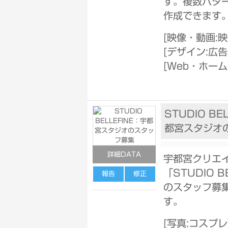
す。複数パタ
作成できます
[
映像・動画:
[
デザイン:広
[
Web・ホー
STUDIO BE
都宮スタジオ
詳細DATA
宇都宮クリエ
「STUDIO B
報告
修正
のスタッフ募
す。
[
写真:コスプレ