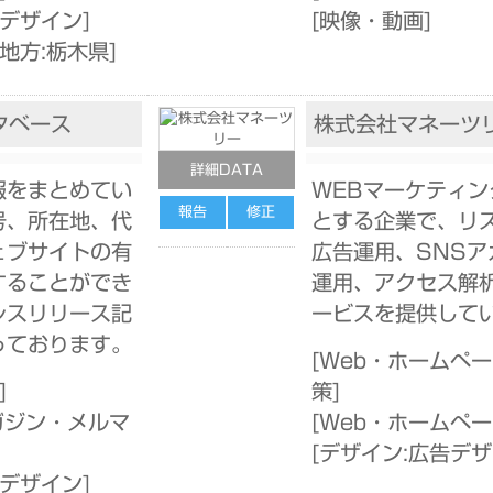
告デザイン
]
[
映像・動画
]
地方:栃木県
]
タベース
株式会社マネーツ
詳細DATA
報をまとめてい
WEBマーケティン
報告
修正
号、所在地、代
とする企業で、リ
ェブサイトの有
広告運用、SNSア
することができ
運用、アクセス解
レスリリース記
ービスを提供して
っております。
[
Web・ホームペー
]
策
]
ガジン・メルマ
[
Web・ホームペ
[
デザイン:広告デ
告デザイン
]