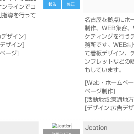
報告
修正
オンラインでコ
別指導を行って
名古屋を拠点にホ
制作、WEB集客、
bデザイン
]
ケティングを行う
告デザイン
]
務所です。WEB制
ムページ
]
て看板デザイン、
ンフレットなどの
もしています。
[
Web・ホームペー
ページ制作
]
[
活動地域:東海地方
[
デザイン:広告デ
Jcation