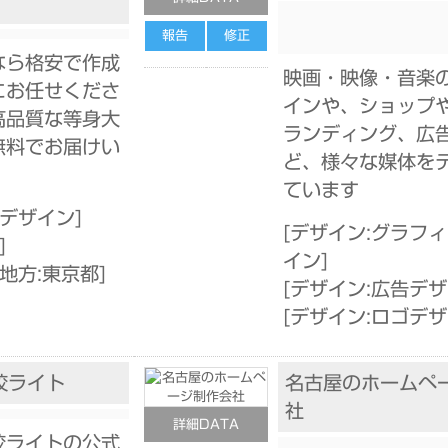
報告
修正
なら格安で作成
映画・映像・音楽
にお任せくださ
インや、ショップ
高品質な等身大
ランディング、広告
無料でお届けい
ど、様々な媒体を
ています
告デザイン
]
[
デザイン:グラフ
]
イン
]
地方:東京都
]
[
デザイン:広告デ
[
デザイン:ロゴデ
校ライト
名古屋のホームペ
社
詳細DATA
校ライトの公式