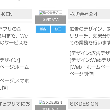
KEN
株式会社２４
詳細DATA
アプリの企
広告のデザイン、
報告
修正
運用まで、We
リサーチ、効果分
てのサービスを
ての業務を行いま
[
デザイン:広告デ
告デザイン
]
[
デザイン:Webデ
ページ:ホーム
[
Web・ホームペー
ページ制作
]
ページ:スマホ
制作
]
ならプリオにお
SIXDESIGN
詳細DATA