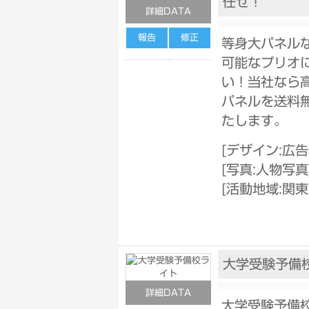
任せ！
詳細DATA
報告
修正
等身大パネル
可能なプリオ
い！当社なら
パネルを送料
たします。
[
デザイン:広
[
写真:人物写真
[
活動地域:関東
大学受験予備
詳細DATA
大学受験予備