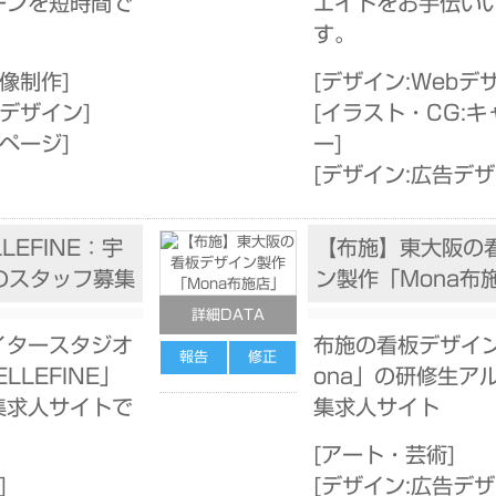
ーンを短時間で
エイトをお手伝い
。
す。
映像制作
]
[
デザイン:Webデ
告デザイン
]
[
イラスト・CG:キ
ムページ
]
ー
]
[
デザイン:広告デ
LLEFINE：宇
【布施】東大阪の
のスタッフ募集
ン製作「Mona布
詳細DATA
イタースタジオ
布施の看板デザイ
報告
修正
ELLEFINE」
ona」の研修生ア
集求人サイトで
集求人サイト
[
アート・芸術
]
]
[
デザイン:広告デ