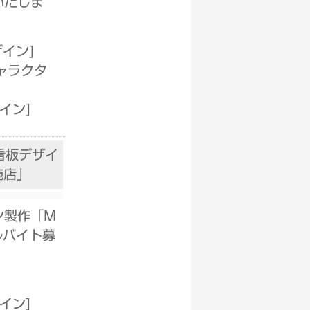
いたしま
ザイン
]
ャラクタ
ザイン
]
看板デザイ
施店」
ン製作「M
ルバイト募
ザイン
]