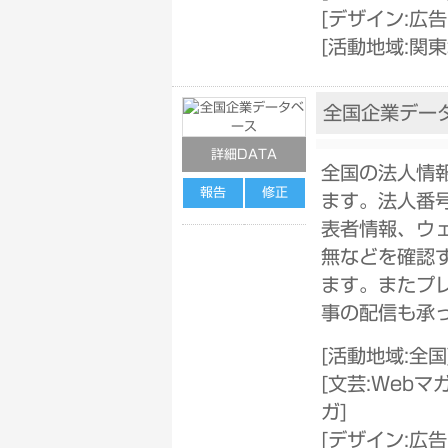
[
デザイン:広
[
活動地域:関東
全国企業デー
詳細DATA
全国の法人情
報告
修正
ます。法人番
表者情報、ウ
無などを確認
ます。またプ
事の配信も承
[
活動地域:全国
[
文芸:Webマ
ガ
]
[
デザイン:広