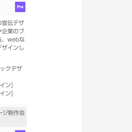
の宣伝デザ
や企業のブ
、webな
デザインし
ィックデザ
ザイン
]
ザイン
]
ージ制作会