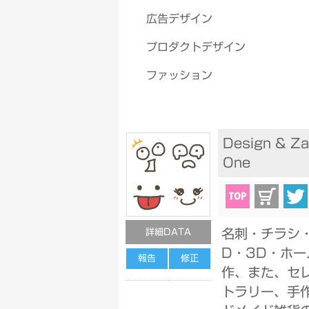
広告デザイン
プロダクトデザイン
ファッション
Design & 
One
名刺・チラシ
詳細DATA
D・3D・ホ
報告
修正
作、また、セ
トラリー、手