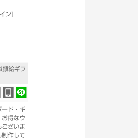
ザイン
]
似顔絵ギフ
ボード・ギ
。お得なウ
もございま
も制作して