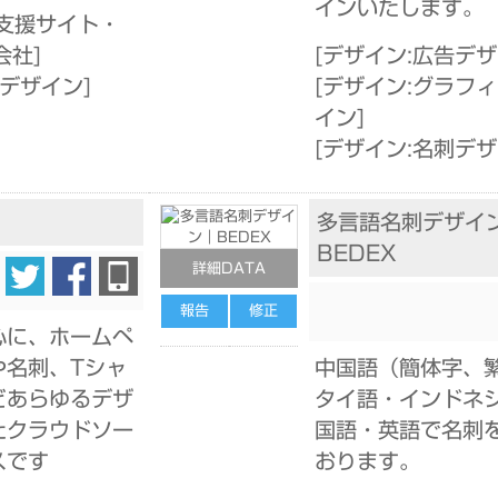
インいたします。
支援サイト・
会社
]
[
デザイン:広告デ
刺デザイン
]
[
デザイン:グラフ
イン
]
[
デザイン:名刺デ
多言語名刺デザイ
BEDEX
詳細DATA
報告
修正
心に、ホームペ
や名刺、Tシャ
中国語（簡体字、
どあらゆるデザ
タイ語・インドネ
たクラウドソー
国語・英語で名刺
スです
おります。