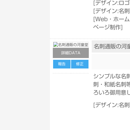
[
デザイン:ロ
[
デザイン:名
[
Web・ホーム
ページ制作
]
名刺通販の河
詳細DATA
報告
修正
シンプルな名
刺・和紙名刺
ろいろ御用意
[
デザイン:名