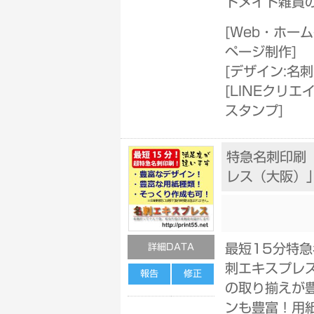
ドメイド雑貨
[
Web・ホーム
ページ制作
]
[
デザイン:名
[
LINEクリエイ
スタンプ
]
特急名刺印刷
レス（大阪）
最短15分特
詳細DATA
刺エキスプレス
報告
修正
の取り揃えが
ンも豊富！用