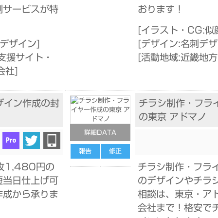
刷サービスが特
おります！
[
イラスト・CG:似
刺デザイン
]
[
デザイン:名刺デ
支援サイト・
[
活動地域:近畿地方
会社
]
ザイン作成の封
チラシ制作・フラ
の東京 アドマノ
詳細DATA
報告
修正
枚1,480円の
チラシ制作・フラ
短当日仕上げ可
のデザインやチラ
作成から承りま
相談は、東京・ア
会社まで！格安で