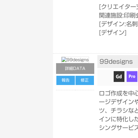
[
クリエイター
関連施設:印刷
[
デザイン:名
[
デザイン
]
99designs
詳細DATA
報告
修正
ロゴ作成を中
ージデザイン
ツ、チラシな
インに特化し
シングサービ