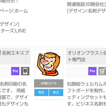
の販売も！
関連施設:印刷会社
]
ページ:ホーム
[
デザイン:名刺デ
刺デザイン
]
ターズ:LINE
「名刺エキスプ
オリオンプラス☆
」
ト専門店
急名刺印刷の名
似顔絵ウェルカム
詳細DATA
です。 用紙
フトボードを制作
報告
修正
豊富で、デザイ
ェディングセット
紙もデザインも
す。ビジネス名刺