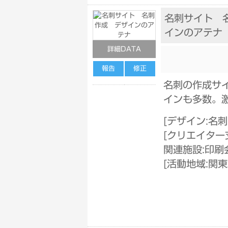
名刺サイト 
インのアテナ
詳細DATA
報告
修正
名刺の作成サ
インも多数。
[
デザイン:名
[
クリエイター
関連施設:印刷
[
活動地域:関東