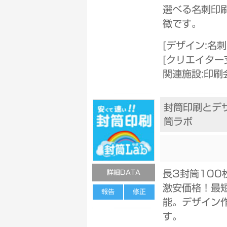
選べる名刺印
徴です。
[
デザイン:名
[
クリエイター
関連施設:印刷
封筒印刷とデ
筒ラボ
長3封筒100
詳細DATA
激安価格！最
報告
修正
能。デザイン
す。