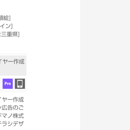
顔絵
]
ザイン
]
:三重県
]
イヤー作成
イヤー作成
シ広告のご
ドマノ株式
チラシデザ