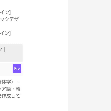
ザイン
]
ィックデザ
ザイン
]
ン｜
繁体字）・
シア語・韓
を作成して