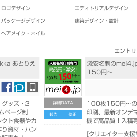
ロゴデザイン
エディトリアルデザイン
パッケージデザイン
建築デザイン・設計
ヘアメイク・ネイル
エントリ
Zakka あとりえ
激安名刺のmei4.j
150円～
・グッズ・2
100枚150円～
詳細DATA
ームページ制
印刷。最新オンデ
報告
修正
レクト食器やカ
機で高品質！入稿
作り資材・ハン
[
クリエイター支援