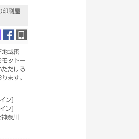
の印刷屋
で地域密
をモットー
いただける
おります。
ザイン
]
ザイン
]
:神奈川