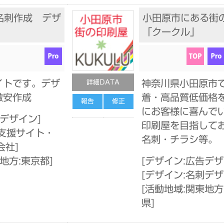
名刺作成 デザ
小田原市にある街
「クークル」
イトです。デザ
神奈川県小田原市
詳細DATA
激安作成
着・高品質低価格
報告
修正
にお客様に喜んで
刺デザイン
]
印刷屋を目指して
支援サイト・
名刺・チラシ等。
会社
]
地方:東京都
]
[
デザイン:広告デ
[
デザイン:名刺デ
[
活動地域:関東地方
県
]