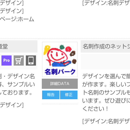
ゴデザイン
]
[
デザイン:名刺デ
刺デザイン
]
ページ:ホーム
童堂
名刺作成のネット
刺・デザイン名
デザインを選んで
等、サンプルい
が作ます。楽しい
詳細DATA
しております。
ト名刺のサンプル
報告
修正
います。ぜひ遊び
刺デザイン
]
ください！
[
デザイン:名刺デ