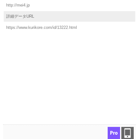
http://mei4.jp
詳細データURL
https://www.kurikore.com/id/13222.html