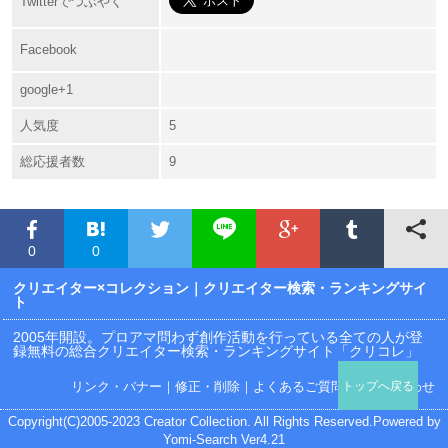
Twitterでつぶやく
Facebook
google+1
人気度
5
総応援者数
9
0
0
クリエイター×コレクション
｜クリエイター検索・ランキングサイ
ト
2005年開設。プロアマ問わず創作活動を行っている全ての人が登
録無料の総合クリエイター検索・ランキングサイト「クリコレ」
リンク・バナー
｜
修正・削除
｜
よくあるご質問
｜
お問い合わせ
トップへ戻る
Copyright(C)2005-2023 Creator Collection. All Rights Reserved.Powered by
Yomi-Search Ver4.21