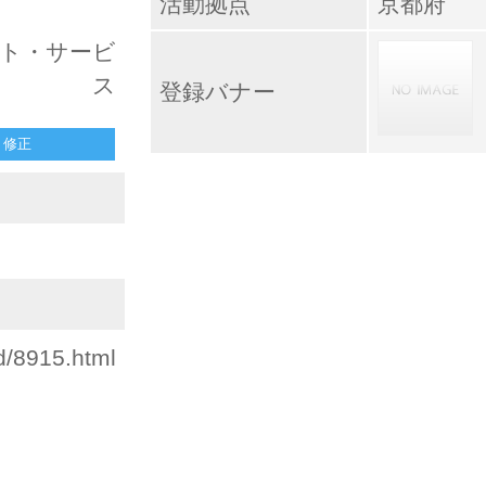
活動拠点
京都府
ント・サービ
ス
登録バナー
修正
d/8915.html