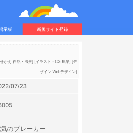
掲示板
新規サイト登録
E着せかえ:自然・風景
] [
イラスト・CG:風景
] [
デ
ザイン:Webデザイン
]
022/07/23
6005
電気のブレーカー