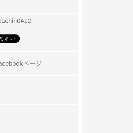
kachin0412
acebookページ