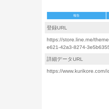
報告
登録URL
https://store.line.me/the
e621-42a3-8274-3e5b6355
詳細データURL
https://www.kurikore.com/