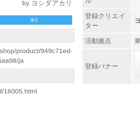
ル
by ヨシダアカリ
登録クリエイ
修正
ター
活動拠点
meshop/product/949c71ed-
aa98/ja
登録バナー
id/16005.html