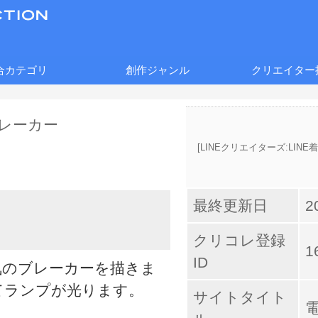
合カテゴリ
創作ジャンル
クリエイター
[
LINEクリエイターズ:LIN
最終更新日
2
クリコレ登録
1
ID
気のブレーカーを描きま
てランプが光ります。
サイトタイト