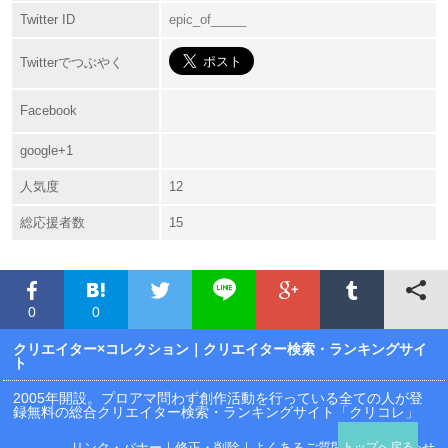
Twitter ID
epic_of_____
Twitterでつぶやく
Facebook
google+1
人気度
12
総応援者数
15
0
0
クリエイター×コレクション
｜クリエイター検索・ランキングサイ
ト
2005年開設。プロアマ問わず創作活動を行っている全ての人が登
録無料の総合クリエイター検索・ランキングサイト「クリコレ」
リンク・バナー
｜
修正・削除
｜
よくあるご質問
｜
お問い合わせ
トップへ戻る