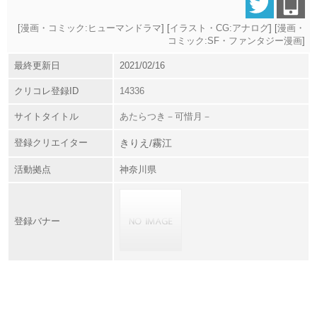
[
漫画・コミック:ヒューマンドラマ
] [
イラスト・CG:アナログ
] [
漫画・
コミック:SF・ファンタジー漫画
]
最終更新日
2021/02/16
クリコレ登録ID
14336
サイトタイトル
あたらつき－可惜月－
登録クリエイター
きりえ/霧江
活動拠点
神奈川県
登録バナー