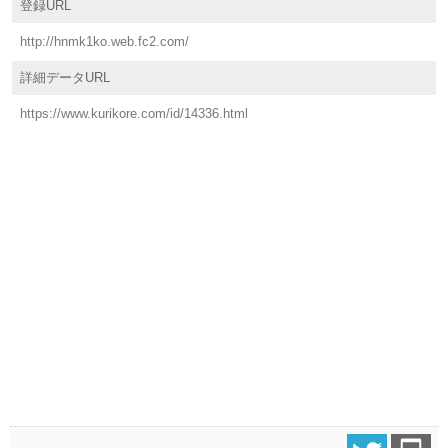
登録URL
http://hnmk1ko.web.fc2.com/
詳細データURL
https://www.kurikore.com/id/14336.html