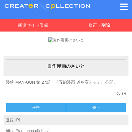
新規サイト登録
修正・削除
自作漫画のさいと
漫銃 MAN-GUN 第 27話、『五齣漫画 道を変える』、公開。
by s-r
報告
修正
登録URL
https://s-rmanga.o0o0.jp/