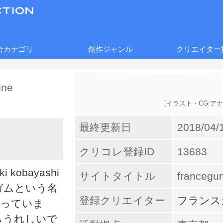
合カテゴリ
創作ジャンル
クリエイター
[
イラスト・CG:ア
最終更新日
2018/04/
クリコレ登録ID
13683
obayashi
サイトタイトル
francegum
ガムという名
登録クリエイター
フランス
行っていま
らうれしいで