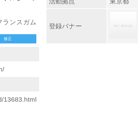
活動拠点
東京都
 フランスガム
登録バナー
修正
m/
id/13683.html