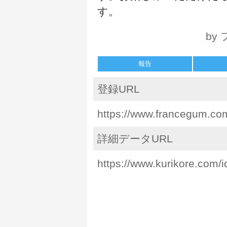
す。
by
報告
登録URL
https://www.francegum.co
詳細データURL
https://www.kurikore.com/