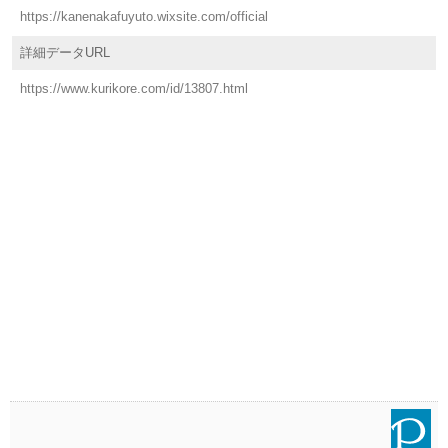
https://kanenakafuyuto.wixsite.com/official
詳細データURL
https://www.kurikore.com/id/13807.html