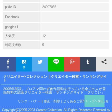
pixiv ID
24907036
Facebook
google+1
人気度
12
総応援者数
5
0
0
クリエイター×コレクション
｜クリエイター検索・ランキングサイ
ト
2005年開設。プロアマ問わず創作活動を行っている全ての人が登
録無料の総合クリエイター検索・ランキングサイト「クリコレ」
リンク・バナー
｜
修正・削除
｜
よくあるご質問
｜
お問い合わせ
トップへ戻る
Copyright(C)2005-2023 Creator Collection. All Rights Reserved.Powered by