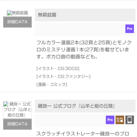
無窮庭園
詳細DATA
フルカラー漫画2本(32頁と25頁)とモノク
ロのミステリ漫画1本(27頁)を載せていま
す。ボカロ曲の動画なども。
[
イラスト・CG:3DCG
]
[
イラスト・CG:ファンタジー
]
[
漫画・コミック
]
磯良一 公式ブログ『山羊と紙の丘陵』
詳細DATA
スクラッチイラストレーター磯良一のブロ