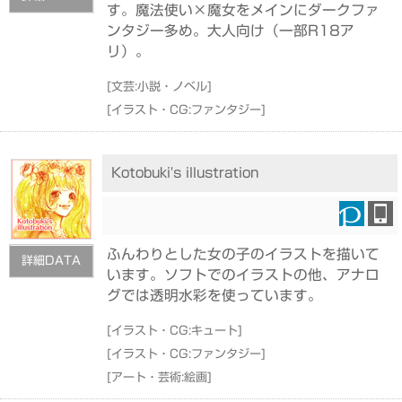
す。魔法使い×魔女をメインにダークファ
ンタジー多め。大人向け（一部R18ア
リ）。
[
文芸:小説・ノベル
]
[
イラスト・CG:ファンタジー
]
Kotobuki's illustration
ふんわりとした女の子のイラストを描いて
詳細DATA
います。ソフトでのイラストの他、アナロ
グでは透明水彩を使っています。
[
イラスト・CG:キュート
]
[
イラスト・CG:ファンタジー
]
[
アート・芸術:絵画
]