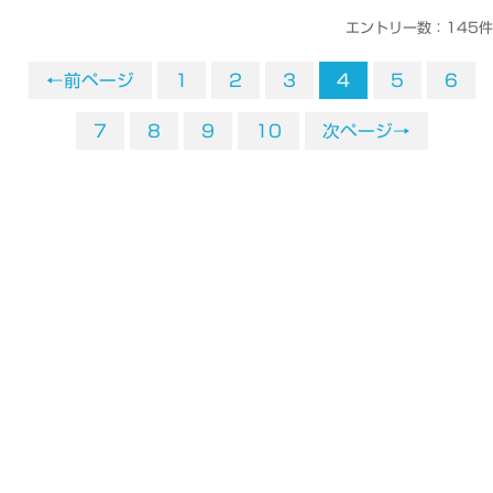
エントリー数：145件
←前ページ
1
2
3
4
5
6
7
8
9
10
次ページ→