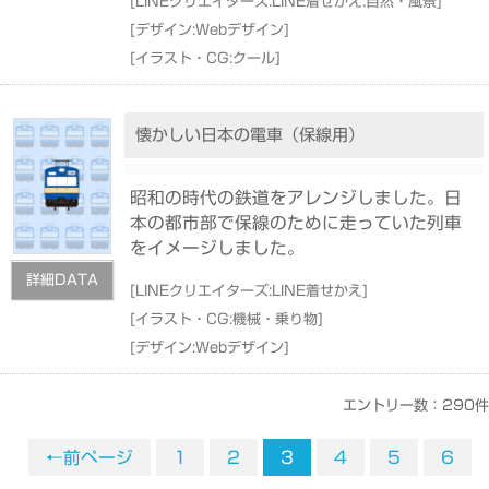
[
LINEクリエイターズ:LINE着せかえ:自然・風景
]
[
デザイン:Webデザイン
]
[
イラスト・CG:クール
]
懐かしい日本の電車（保線用）
昭和の時代の鉄道をアレンジしました。日
本の都市部で保線のために走っていた列車
をイメージしました。
詳細DATA
[
LINEクリエイターズ:LINE着せかえ
]
[
イラスト・CG:機械・乗り物
]
[
デザイン:Webデザイン
]
エントリー数：290件
←前ページ
1
2
3
4
5
6