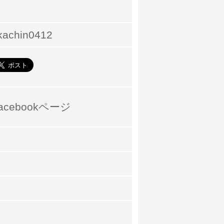
kachin0412
acebookページ