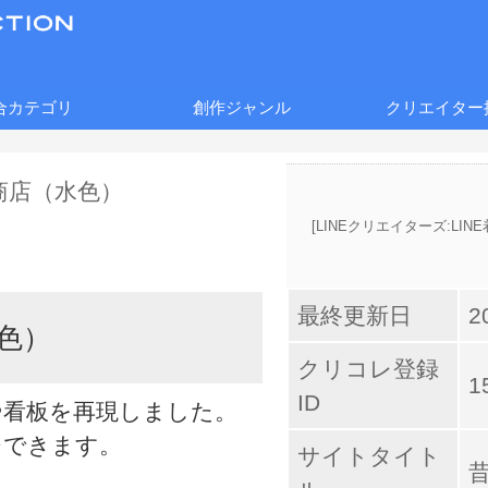
合カテゴリ
創作ジャンル
クリエイター
[
LINEクリエイターズ:LI
最終更新日
2
色）
クリコレ登録
1
ID
や看板を再現しました。
ジできます。
サイトタイト