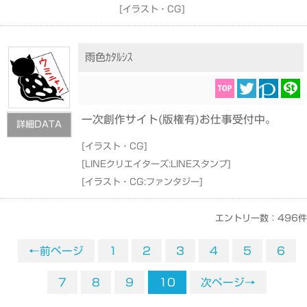
[
イラスト・CG
]
雨色ｶﾀﾙｼｽ
一次創作サイト(版権有)お仕事受付中。
詳細DATA
[
イラスト・CG
]
[
LINEクリエイターズ:LINEスタンプ
]
[
イラスト・CG:ファンタジー
]
エントリー数：496件
←前ページ
1
2
3
4
5
6
7
8
9
10
次ページ→