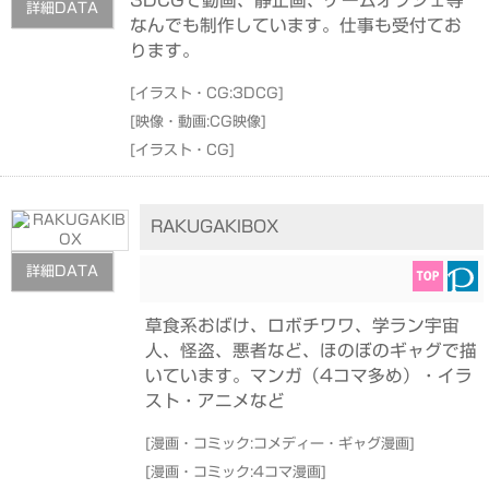
詳細DATA
なんでも制作しています。仕事も受付てお
ります。
[
イラスト・CG:3DCG
]
[
映像・動画:CG映像
]
[
イラスト・CG
]
RAKUGAKIBOX
詳細DATA
草食系おばけ、ロボチワワ、学ラン宇宙
人、怪盗、悪者など、ほのぼのギャグで描
いています。マンガ（4コマ多め）・イラ
スト・アニメなど
[
漫画・コミック:コメディー・ギャグ漫画
]
[
漫画・コミック:4コマ漫画
]