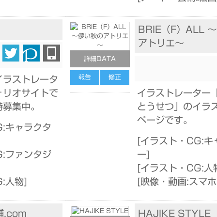
BRIE（F）ALL
アトリエ～
詳細DATA
報告
修正
イラストレータ
ォリオサイトで
イラストレーター
時募集中。
とうせつ」のイラ
ページです。
G:キャラクタ
[
イラスト・CG:キ
G:ファンタジ
ー
]
[
イラスト・CG:人
:人物
]
[
映像・動画:スマ
.com
HAJIKE STYLE