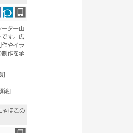
レーター山
トです。広
制作やイラ
の制作を承
物
]
顔絵
]
にゃほこの