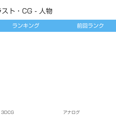
スト・CG - 人物
ランキング
前回ランク
3DCG
アナログ