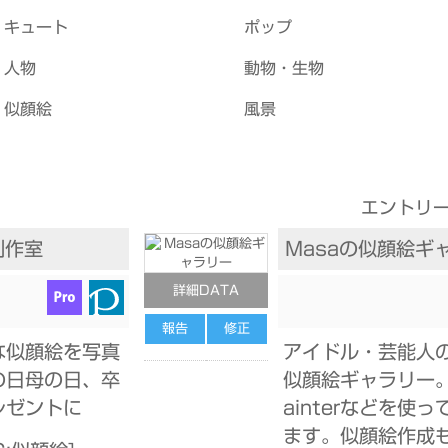
キュート
ポップ
人物
動物・生物
似顔絵
風景
エントリー
制作室
Masaの似顔絵ギ
詳細DATA
報告
修正
な似顔絵を写真
アイドル・芸能人
の日母の日、卒
似顔絵ギャラリー
レゼントに
ainterなどを使
ます。似顔絵作成