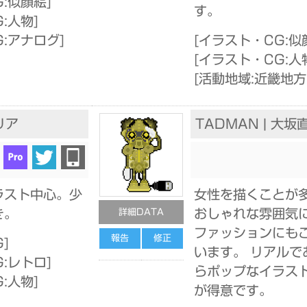
:似顔絵
]
す。
:人物
]
G:アナログ
]
[
イラスト・CG:似
[
イラスト・CG:人
[
活動地域:近畿地方
リア
TADMAN | 大坂
ラスト中心。少
女性を描くことが
き。
おしゃれな雰囲気
詳細DATA
ファッションにも
報告
修正
G
]
います。 リアルで
:レトロ
]
らポップなイラス
:人物
]
が得意です。