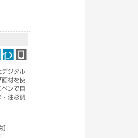
たデジタル
グ画材を使
スペンで目
彩・油彩調
物
]
]