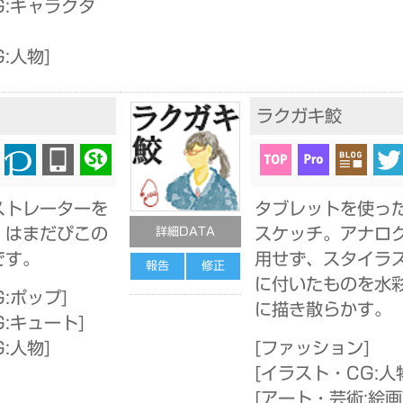
G:キャラクタ
:人物
]
ラクガキ鮫
ストレーターを
タブレットを使っ
、はまだぴこの
スケッチ。アナロ
詳細DATA
です。
用せず、スタイラ
報告
修正
に付いたものを水
:ポップ
]
に描き散らかす。
G:キュート
]
:人物
]
[
ファッション
]
[
イラスト・CG:人
[
アート・芸術:絵画