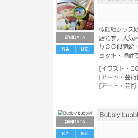
似顔絵グッズ
店です。人気
詳細DATA
りＣＧ似顔絵
報告
修正
ョッキ・時計
[
イラスト・CG
[
アート・芸術
[
アート・芸術
Bubbly bubbl
詳細DATA
報告
修正