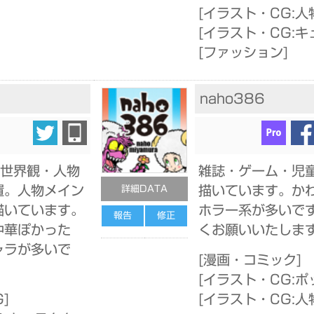
[
イラスト・CG:人
[
イラスト・CG:キ
[
ファッション
]
naho386
の世界観・人物
雑誌・ゲーム・児
置。人物メイン
描いています。か
詳細DATA
描いています。
ホラー系が多いで
報告
修正
中華ぽかった
くお願いいたしま
ャラが多いで
[
漫画・コミック
]
[
イラスト・CG:ポ
G
]
[
イラスト・CG:人