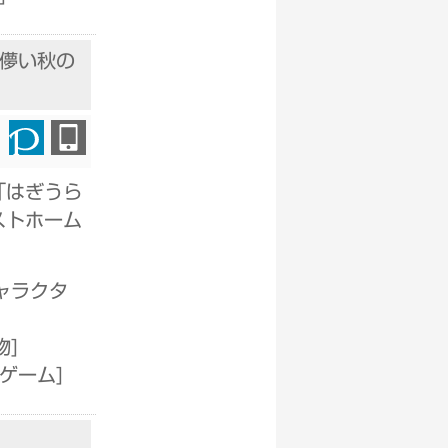
 ～儚い秋の
「はぎうら
ストホーム
ャラクタ
物
]
ホゲーム
]