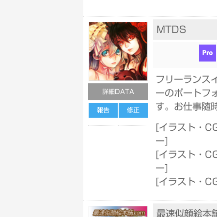
MTDS
フリーランス
ーのポートフ
詳細DATA
す。お仕事随
報告
修正
[
イラスト・C
ー
]
[
イラスト・C
ー
]
[
イラスト・CG
最速似顔絵本舗