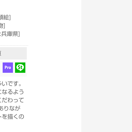
顔絵
]
物
]
:兵庫県
]
直
多いです。
になるよう
こだわって
ありなが
トを描くの