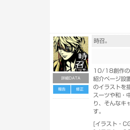
時召。
10/18創作
紹介ページ設
詳細DATA
のイラストを
報告
修正
スーツや和・
り、そんなキ
す。
[
イラスト・C