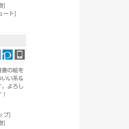
物
]
ュート
]
童書の絵を
わいい系＆
す。よろし
す！
ップ
]
物
]