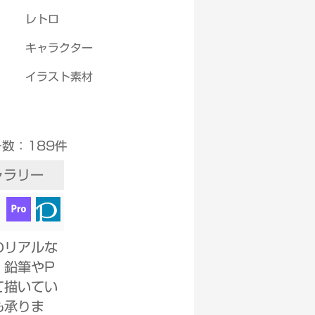
レトロ
キャラクター
イラスト素材
Select Language
▼
数：189件
ャラリー
のリアルな
。鉛筆やP
って描いてい
も承りま