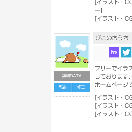
[
イラスト・C
ー
]
[
イラスト・CG
ぴこのおうち
フリーでイラ
しております
詳細DATA
ホームページ
報告
修正
[
イラスト・CG
[
イラスト・C
[
イラスト・CG