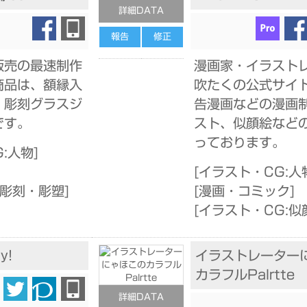
詳細DATA
報告
修正
販売の最速制作
漫画家・イラスト
商品は、額縁入
吹たくの公式サイ
・彫刻グラスジ
告漫画などの漫画
です。
スト、似顔絵など
っております。
:人物
]
]
[
イラスト・CG:人
:彫刻・彫塑
]
[
漫画・コミック
]
[
イラスト・CG:似
y!
イラストレーター
カラフルPalrtte
詳細DATA