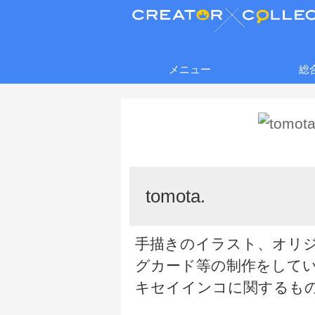
メニュー
総
tomota.
手描きのイラスト、オリ
グカード等の制作をして
キセイインコに関するも