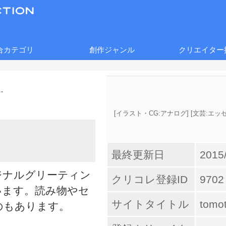
合カテゴリ
創作ジャンル
クリエイター
[
イラスト・CG:アナログ
] [
文芸:エッ
最終更新日
2015
ジナルグリーティン
クリコレ登録ID
9702
います。読み物やセ
サイトタイトル
tomot
のもあります。