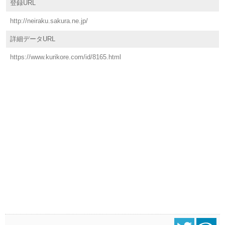
登録URL
http://neiraku.sakura.ne.jp/
詳細データURL
https://www.kurikore.com/id/8165.html