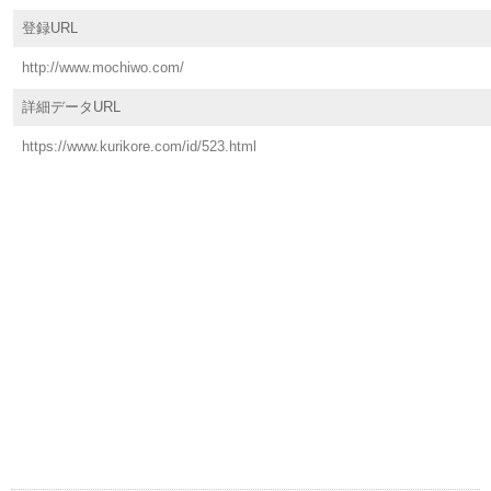
登録URL
http://www.mochiwo.com/
詳細データURL
https://www.kurikore.com/id/523.html