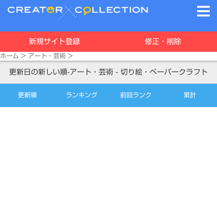
新規サイト登録
修正・削除
ホーム
>
アート・芸術
>
更新日の新しい順-アート・芸術 - 切り絵・ペーパークラフト
更新順
ランキング
前回ランク
累計