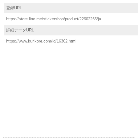
登録URL
https://store.line.me/stickershop/product/22602255/ja
詳細データURL
https://www.kurikore.com/id/16362.html