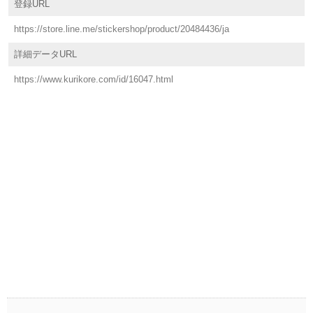
登録URL
https://store.line.me/stickershop/product/20484436/ja
詳細データURL
https://www.kurikore.com/id/16047.html