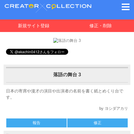
新規サイト登録
修正・削除
落語の舞台 3
日本の寄席や漫才の演目や出演者の名前を書く紙とめくり台で
す。
by ヨシダアカリ
報告
修正