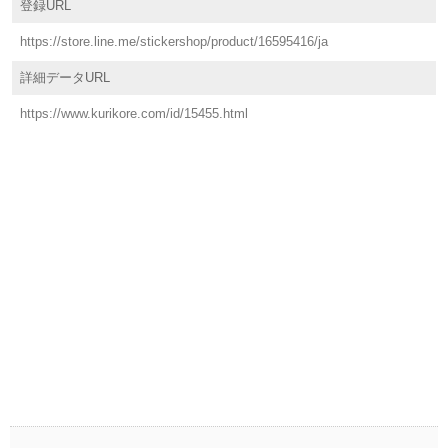
登録URL
https://store.line.me/stickershop/product/16595416/ja
詳細データURL
https://www.kurikore.com/id/15455.html