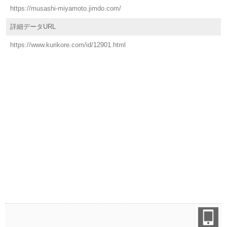
https://musashi-miyamoto.jimdo.com/
詳細データURL
https://www.kurikore.com/id/12901.html