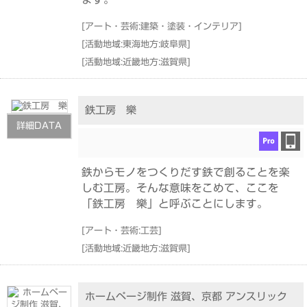
[
アート・芸術:建築・塗装・インテリア
]
[
活動地域:東海地方:岐阜県
]
[
活動地域:近畿地方:滋賀県
]
鉄工房 樂
詳細DATA
鉄からモノをつくりだす鉄で創ることを楽
しむ工房。そんな意味をこめて、ここを
「鉄工房 樂」と呼ぶことにします。
[
アート・芸術:工芸
]
[
活動地域:近畿地方:滋賀県
]
ホームページ制作 滋賀、京都 アンスリック