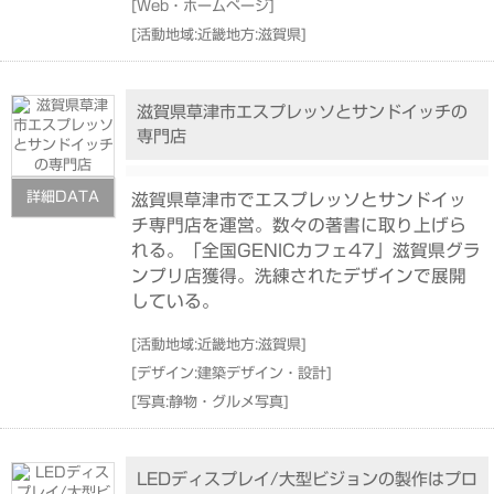
[
Web・ホームページ
]
[
活動地域:近畿地方:滋賀県
]
滋賀県草津市エスプレッソとサンドイッチの
専門店
詳細DATA
滋賀県草津市でエスプレッソとサンドイッ
チ専門店を運営。数々の著書に取り上げら
れる。「全国GENICカフェ47」滋賀県グラ
ンプリ店獲得。洗練されたデザインで展開
している。
[
活動地域:近畿地方:滋賀県
]
[
デザイン:建築デザイン・設計
]
[
写真:静物・グルメ写真
]
LEDディスプレイ/大型ビジョンの製作はプロ