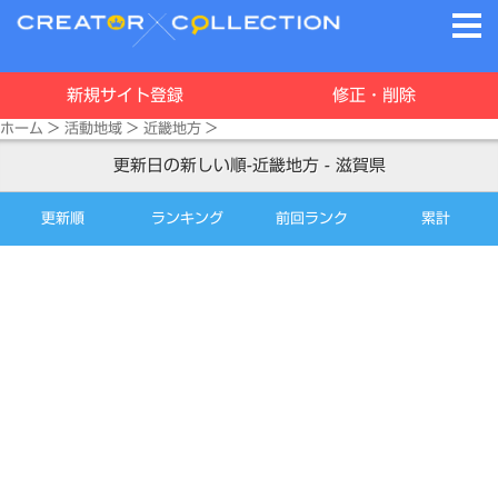
新規サイト登録
修正・削除
ホーム
>
活動地域
>
近畿地方
>
更新日の新しい順-近畿地方 - 滋賀県
更新順
ランキング
前回ランク
累計