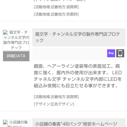
[
活動地域:近畿地方:滋賀県
]
[
活動地域:近畿地方:京都府
]
箱文字・チャンネル文字の製作専門店プロテ
ック
詳細DATA
鏡面、へアーライン塗装等の表面加工。腐
食に強く、屋内外の使用が出来ます。 LED
チャネル文字 チャンネル文字内部にLEDを
組込み夜間にも目立たせる事ができます。
[
活動地域:近畿地方:滋賀県
]
[
デザイン:広告デザイン
]
小店舗の集客”48パック”格安ホームページ