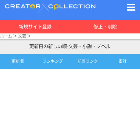
新規サイト登録
修正・削除
ホーム
>
文芸
>
更新日の新しい順-文芸 - 小説・ノベル
更新順
ランキング
前回ランク
累計