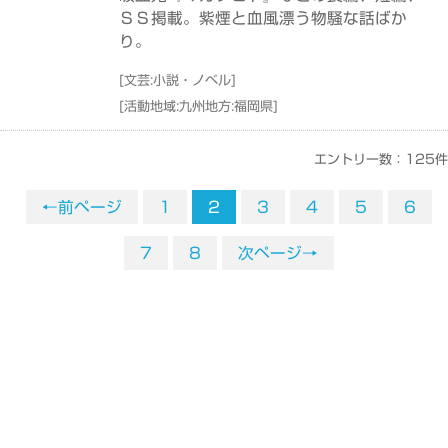
ＳＳ掲載。紫煙と血風漂う物騒な話ばか
り。
[
文芸:小説・ノベル
]
[
活動地域:九州地方:福岡県
]
エントリー数：125件
←前ページ
1
2
3
4
5
6
7
8
次ページ→