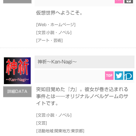
仮想世界へようこそ。
[
Web・ホームページ
]
[
文芸:小説・ノベル
]
[
アート・芸術
]
神祈～Kan-Nagi～
突如目覚めた『力』。彼女が巻き込まれる
詳細DATA
事件とは――オリジナルノベルゲームのサ
イトです。
[
文芸:小説・ノベル
]
[
文芸
]
[
活動地域:関東地方:東京都
]