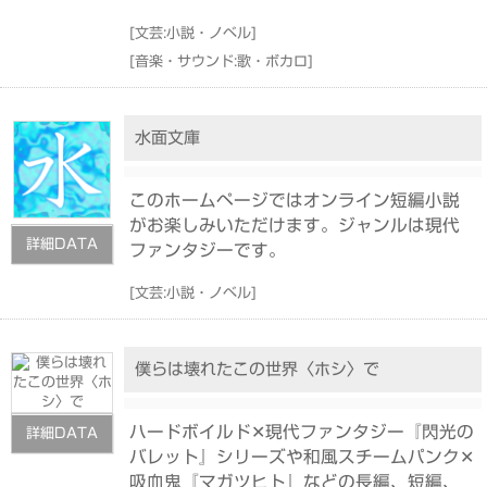
[
文芸:小説・ノベル
]
[
音楽・サウンド:歌・ボカロ
]
水面文庫
このホームページではオンライン短編小説
がお楽しみいただけます。ジャンルは現代
詳細DATA
ファンタジーです。
[
文芸:小説・ノベル
]
僕らは壊れたこの世界〈ホシ〉で
ハードボイルド✕現代ファンタジー『閃光の
詳細DATA
バレット』シリーズや和風スチームパンク✕
吸血鬼『マガツヒト』などの長編、短編、