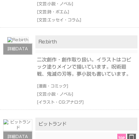
[
文芸:小説・ノベル
]
[
文芸:詩・ポエム
]
[
文芸:エッセイ・コラム
]
Re:birth
詳細DATA
二次創作・創作取り扱い。イラストはコピ
ック塗りメインで描いています。呪術廻
戦、鬼滅の刃等。夢小説も書いています。
[
漫画・コミック
]
[
文芸:小説・ノベル
]
[
イラスト・CG:アナログ
]
ビットランド
詳細DATA