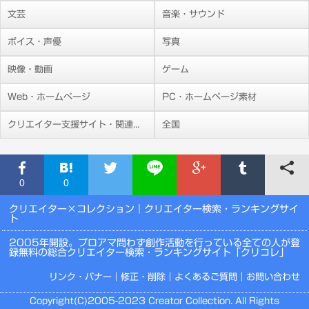
文芸
音楽・サウンド
ボイス・声優
写真
映像・動画
ゲーム
Web・ホームページ
PC・ホームページ素材
クリエイター支援サイト・関連施設
全国
0
0
クリエイター×コレクション
｜クリエイター検索・ランキングサイ
ト
2005年開設。プロアマ問わず創作活動を行っている全ての人が登
録無料の総合クリエイター検索・ランキングサイト「クリコレ」
リンク・バナー
｜
修正・削除
｜
よくあるご質問
｜
お問い合わせ
Copyright(C)2005-2023 Creator Collection. All Rights