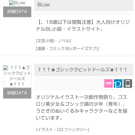
BLow
詳細DATA
【。18歳以下は閲覧注意】大人向けオリジ
ナルBL小説・イラストサイト。
[
文芸:小説・ノベル
]
[
漫画・コミック:BL(ボーイズラブ)
]
†††★ゴシックラビットドールズ★†††
詳細DATA
オリジナルイラスト一次創作物語り。ゴス
ロリ美少女＆ゴシック調の少年（青年）、
うさぎのぬいぐるみキャラクターなどを描
いています。
[
イラスト・CG:ファンタジー
]