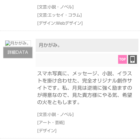
[
文芸:小説・ノベル
]
[
文芸:エッセイ・コラム
]
[
デザイン:Webデザイン
]
月かがみ。
詳細DATA
スマホ写真に、メッセージ、小説、イラス
トを掛け合わせた、完全オリジナル創作サ
イトです。私、月見は逆境に強く励ますの
が得意なので、見た貴方様にやる気、希望
の火をともします。
[
文芸:小説・ノベル
]
[
アート・芸術
]
[
デザイン
]