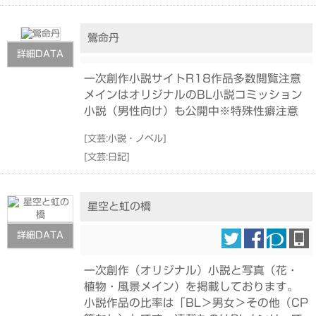
鶯命丹
詳細DATA
一次創作小説サイトR18作品多数閲覧注意
メインはオリジナルのBL小説コミッション
小説（男性向け）も公開中※特殊性癖注意
[
文芸:小説・ノベル
]
[
文芸:日記
]
星空と虹の橋
詳細DATA
一次創作（オリジナル）小説と写真（花・
植物・風景メイン）を掲載しております。
小説作品の比率は「BL＞男女＞その他（CP