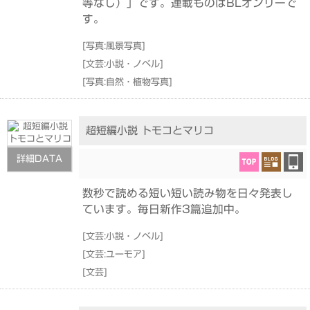
等なし）」です。連載ものはBLオンリーで
す。
[
写真:風景写真
]
[
文芸:小説・ノベル
]
[
写真:自然・植物写真
]
超短編小説 トモコとマリコ
詳細DATA
数秒で読める短い短い読み物を日々発表し
ています。毎日新作3篇追加中。
[
文芸:小説・ノベル
]
[
文芸:ユーモア
]
[
文芸
]