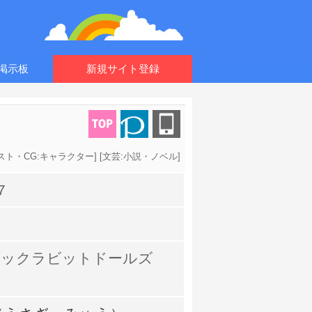
掲示板
新規サイト登録
スト・CG:キャラクター
] [
文芸:小説・ノベル
]
7
シックラビットドールズ