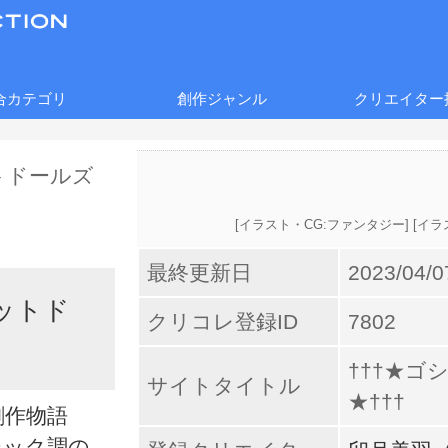
合カテゴリ
創作ジャンル
クリエイター
[
イラスト・CG:ファンタジー
] [
イラ
最終更新日
2023/04/0
ットド
クリコレ登録ID
7802
†††★ゴ
サイトタイトル
★†††
創作物語
シック調の