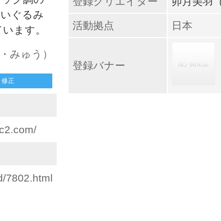
登録クリエイター
卯月美羽
ぬいぐるみ
活動拠点
日本
ています。
ぎ・みゅう）
登録バナー
修正
fc2.com/
d/7802.html