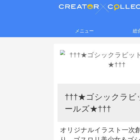
メニュー
総
†††★ゴシックラビ
ールズ★†††
オリジナルイラスト一次
り。ゴスロリ美少女＆ゴ