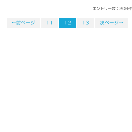
エントリー数：206件
←前ページ
11
12
13
次ページ→