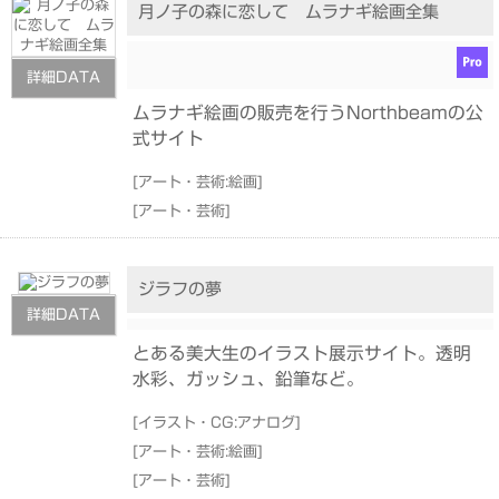
月ノ子の森に恋して ムラナギ絵画全集
詳細DATA
ムラナギ絵画の販売を行うNorthbeamの公
式サイト
[
アート・芸術:絵画
]
[
アート・芸術
]
ジラフの夢
詳細DATA
とある美大生のイラスト展示サイト。透明
水彩、ガッシュ、鉛筆など。
[
イラスト・CG:アナログ
]
[
アート・芸術:絵画
]
[
アート・芸術
]