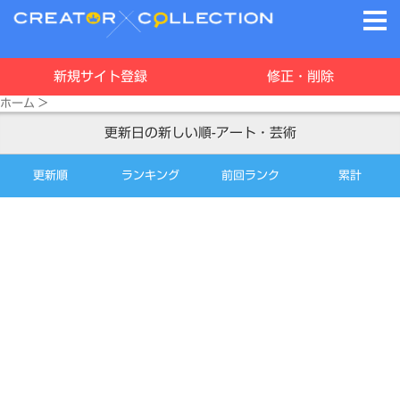
新規サイト登録
修正・削除
ホーム
>
更新日の新しい順-アート・芸術
更新順
ランキング
前回ランク
累計