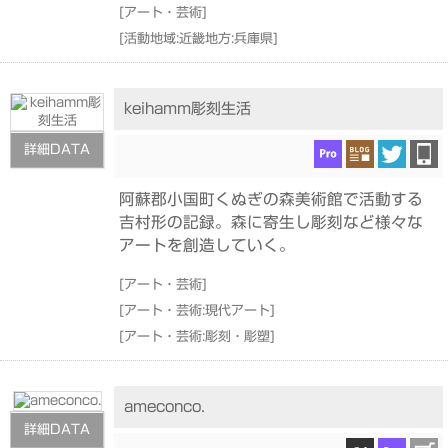
[
アート・芸術
]
[
活動地域:近畿地方:兵庫県
]
keihamm彫刻生活
詳細DATA
阿蘇郡小国町くぬぎの森美術館で活動する
吉村形の記録。森に寄生し彫刻など様々な
アートを創造していく。
[
アート・芸術
]
[
アート・芸術:現代アート
]
[
アート・芸術:彫刻・彫塑
]
ameconco.
詳細DATA