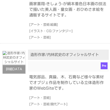
画家喜翔-きしょう-が絹本着色日本画の技法
で描いた美人画・童女画・おひめさま絵を
通販するサイトです。
[
アート・芸術:絵画
]
[
イラスト・CG:ファンタジー
]
[
アート・芸術
]
造形作家/内林武史のオフィシャルサイト
詳細DATA
電気部品、真鍮、木、石膏など様々な素材
でオブジェ作品を制作している立体造形作
家のWebSiteです。
[
アート・芸術
]
[
アート・芸術:現代アート
]