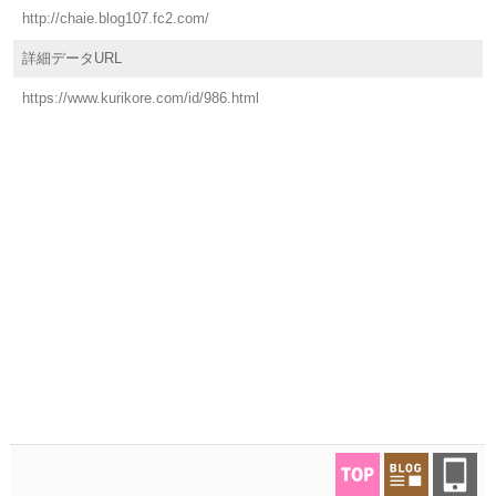
http://chaie.blog107.fc2.com/
詳細データURL
https://www.kurikore.com/id/986.html