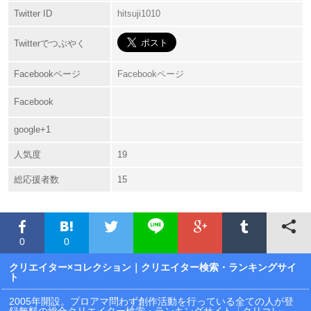
Twitter ID
hitsuji1010
Twitterでつぶやく
Facebookページ
Facebookページ
Facebook
google+1
人気度
19
総応援者数
15
0
0
クリエイター×コレクション
｜クリエイター検索・ランキングサイ
ト
2005年開設。プロアマ問わず創作活動を行っている全ての人が登
録無料の総合クリエイター検索・ランキングサイト「クリコレ」