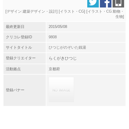
[
デザイン:建築デザイン・設計
] [
イラスト・CG
] [
イラスト・CG:動物・
生物
]
最終更新日
2015/05/08
クリコレ登録ID
9808
サイトタイトル
ひつじがのぞいた銭湯
登録クリエイター
らくがきひつじ
活動拠点
京都府
登録バナー