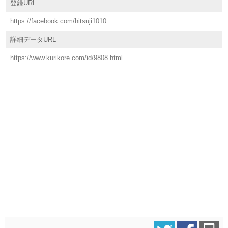
登録URL
https://facebook.com/hitsuji1010
詳細データURL
https://www.kurikore.com/id/9808.html