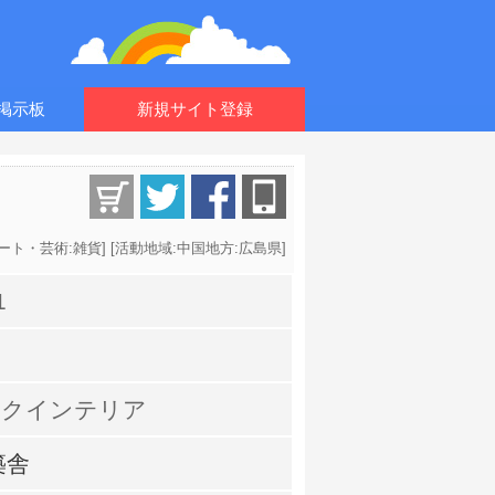
掲示板
新規サイト登録
ート・芸術:雑貨
] [
活動地域:中国地方:広島県
]
1
ンクインテリア
築舎