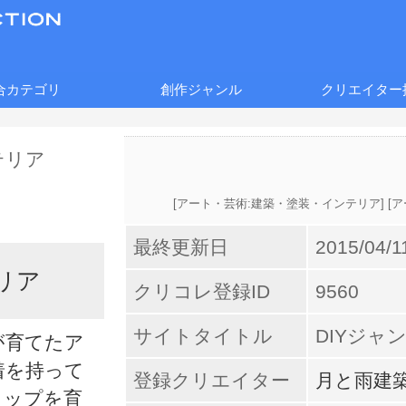
合カテゴリ
創作ジャンル
クリエイター
[
アート・芸術:建築・塗装・インテリア
] [
ア
最終更新日
2015/04/1
リア
クリコレ登録ID
9560
サイトタイトル
DIYジャ
が育てたア
着を持って
登録クリエイター
月と雨建
ョップを育