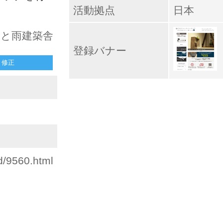
活動拠点
日本
 月と雨建築舎
登録バナー
修正
d/9560.html