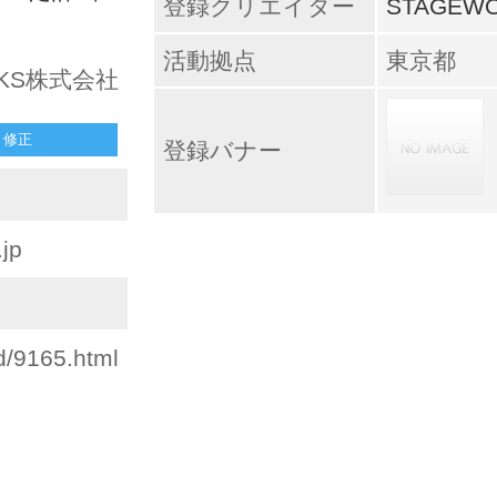
登録クリエイター
STAGEW
活動拠点
東京都
RKS株式会社
修正
登録バナー
.jp
d/9165.html