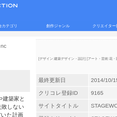
合カテゴリ
創作ジャンル
クリエイター
[
デザイン:建築デザイン・設計
] [
アート・芸術:花・
最終更新日
2014/10/1
クリコレ登録ID
9165
や建築家と
サイトタイトル
STAGEWO
失敗しない
省いた計画