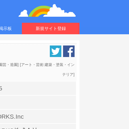
掲示板
新規サイト登録
園芸・造園
] [
アート・芸術:建築・塗装・イン
テリア
]
5
RKS.Inc