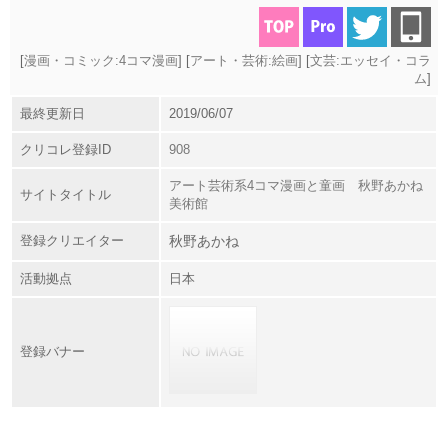
[
漫画・コミック:4コマ漫画
] [
アート・芸術:絵画
] [
文芸:エッセイ・コラ
ム
]
最終更新日
2019/06/07
クリコレ登録ID
908
アート芸術系4コマ漫画と童画 秋野あかね
サイトタイトル
美術館
登録クリエイター
秋野あかね
活動拠点
日本
登録バナー