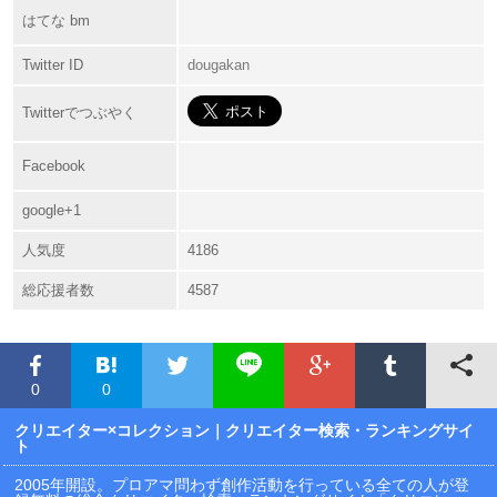
はてな bm
Twitter ID
dougakan
Twitterでつぶやく
Facebook
google+1
人気度
4186
総応援者数
4587
0
0
クリエイター×コレクション
｜クリエイター検索・ランキングサイ
ト
2005年開設。プロアマ問わず創作活動を行っている全ての人が登