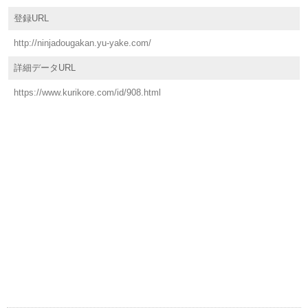
登録URL
http://ninjadougakan.yu-yake.com/
詳細データURL
https://www.kurikore.com/id/908.html