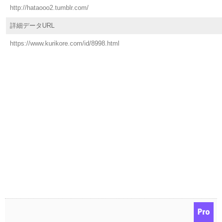
http://hataooo2.tumblr.com/
詳細データURL
https://www.kurikore.com/id/8998.html