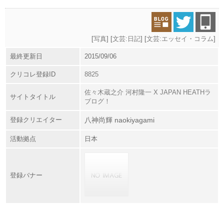
[
写真
] [
文芸:日記
] [
文芸:エッセイ・コラム
]
最終更新日
2015/09/06
クリコレ登録ID
8825
佐々木蔵之介 河村隆一 X JAPAN HEATHラ
サイトタイトル
ブログ！
登録クリエイター
八神尚輝 naokiyagami
活動拠点
日本
登録バナー