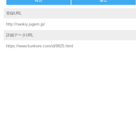
報告
修正
登録URL
http://naokiy.jugem.jp/
詳細データURL
https://www.kurikore.com/id/8825.html