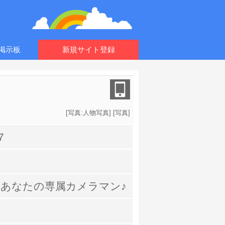
掲示板
新規サイト登録
[
写真:人物写真
] [
写真
]
7
oto あなたの専属カメラマン♪