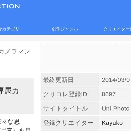
合カテゴリ
創作ジャンル
クリエイター
最終更新日
2014/03/0
の専属カ
クリコレ登録ID
8697
サイトタイトル
Uni-Ph
様々な思
登録クリエイター
Kayako
る写真』を目