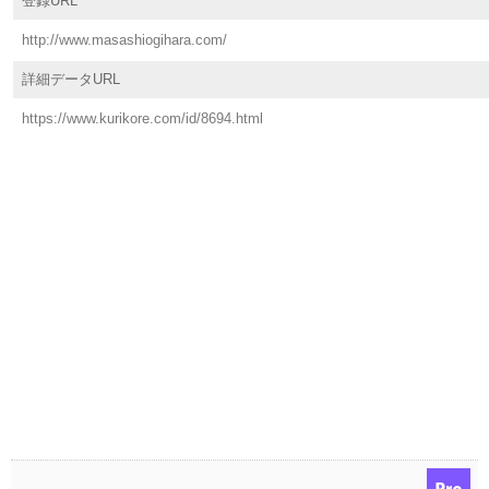
登録URL
http://www.masashiogihara.com/
詳細データURL
https://www.kurikore.com/id/8694.html