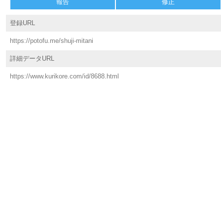
報告
修正
登録URL
https://potofu.me/shuji-mitani
詳細データURL
https://www.kurikore.com/id/8688.html