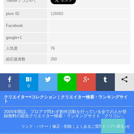
Twitterでつぶやく
pixiv ID
126093
Facebook
google+1
人気度
76
総応援者数
250
0
0
クリエイター×コレクション
｜クリエイター検索・ランキングサイ
ト
2005年開設。プロアマ問わず創作活動を行っている全ての人が登
録無料の総合クリエイター検索・ランキングサイト「クリコレ」
リンク・バナー
｜
修正・削除
｜
よくあるご質問
｜
お問い合わせ
トップへ戻る