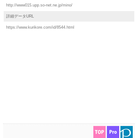
http://www015.upp.so-net.ne.jp/mino/
詳細データURL
https://www.kurikore.com/id/8544.html