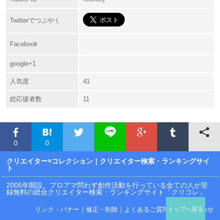
Twitterでつぶやく
Facebook
google+1
人気度
41
総応援者数
11
0
0
クリエイター×コレクション
｜クリエイター検索・ランキングサイ
ト
2005年開設。プロアマ問わず創作活動を行っている全ての人が登
録無料の総合クリエイター検索・ランキングサイト「クリコレ」
リンク・バナー
｜
修正・削除
｜
よくあるご質問
｜
お問い合わせ
トップへ戻る