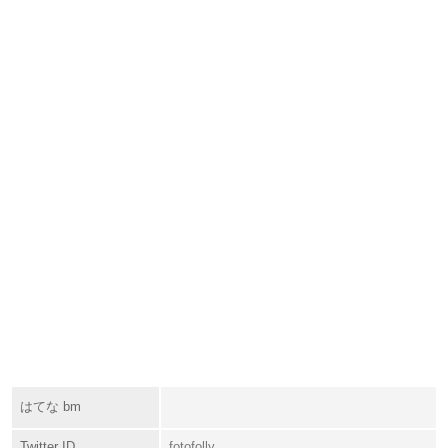
はてな bm
Twitter ID
fotofolly