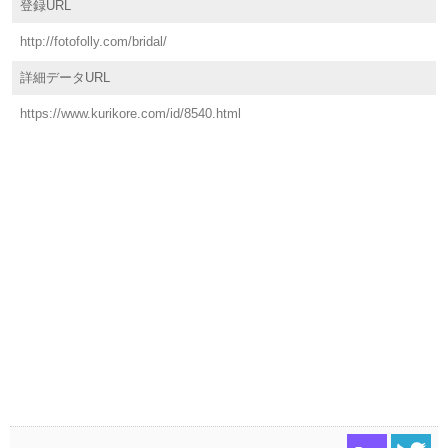
登録URL
http://fotofolly.com/bridal/
詳細データURL
https://www.kurikore.com/id/8540.html