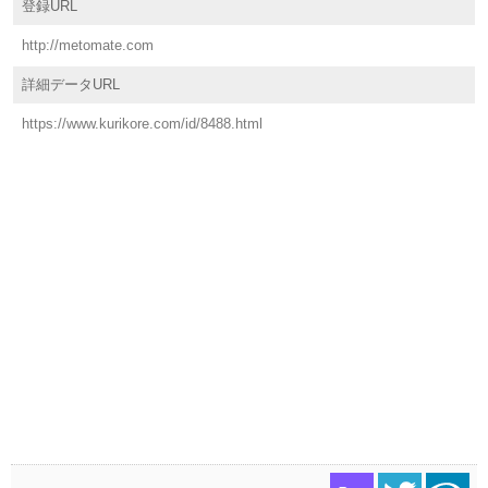
登録URL
http://metomate.com
詳細データURL
https://www.kurikore.com/id/8488.html