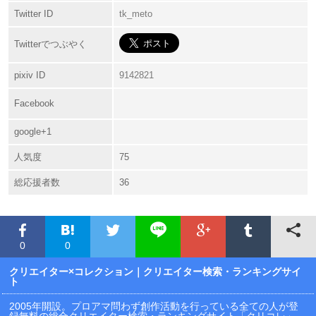
Twitter ID
tk_meto
Twitterでつぶやく
pixiv ID
9142821
Facebook
google+1
人気度
75
総応援者数
36
0
0
クリエイター×コレクション
｜クリエイター検索・ランキングサイ
ト
2005年開設。プロアマ問わず創作活動を行っている全ての人が登
録無料の総合クリエイター検索・ランキングサイト「クリコレ」