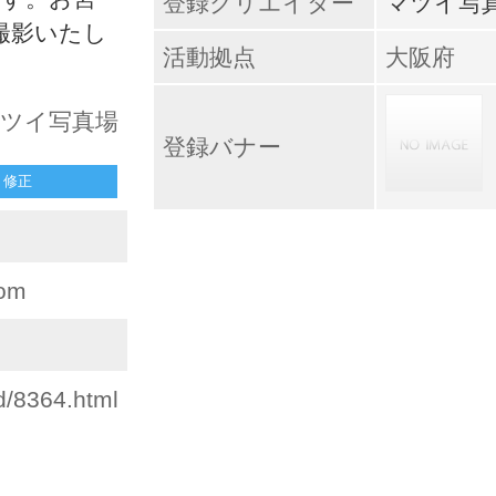
登録クリエイター
マツイ写
撮影いたし
活動拠点
大阪府
 マツイ写真場
登録バナー
修正
com
d/8364.html