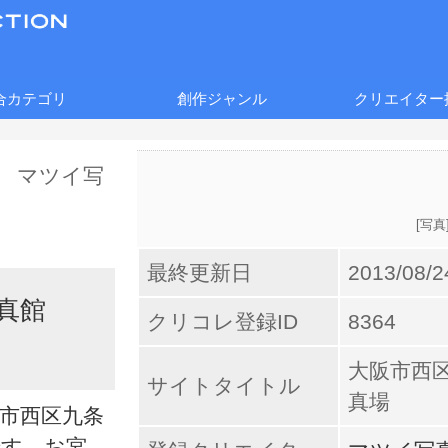
合カテゴリ
創作ジャンル
クリエイター
[
写真
最終更新日
2013/08/2
写真館
クリコレ登録ID
8364
大阪市西
サイトタイトル
真場
阪市西区九条
です。お宮