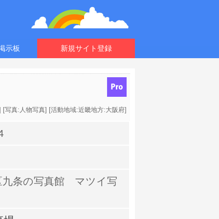
掲示板
新規サイト登録
] [
写真:人物写真
] [
活動地域:近畿地方:大阪府
]
4
区九条の写真館 マツイ写