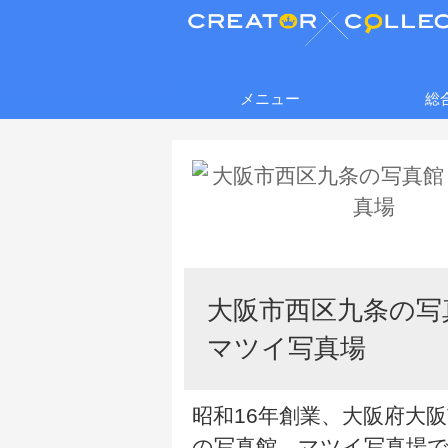
メニュー
総
大阪市西区九条の
マツイ写真場
昭和16年創業、大阪府大
の写真館、マツイ写真場